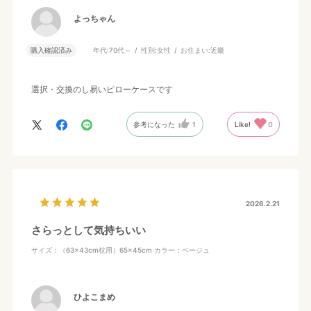
よっちゃん
購入確認済み
年代:
70代～
性別:
女性
お住まい:
近畿
選択・交換のし易いピローケースです
参考になった
1
Like!
0
2026.2.21
さらっとして気持ちいい
サイズ：（63×43cm枕用）65×45cm
カラー：ベージュ
ひよこまめ