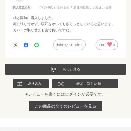
購入確認済み
年代:
40代
性別:
女性
肌質:
乾性肌
お住まい:
近畿
枕と同時に購入しました。
顔に張り付かず、寝汗をかいてもさらっとしていると思います。
カバーの取り替えも楽で良いですね。
参考になった
1
Like!
0
もっと見る
絞り込み
表示：新しい順
※レビューを書くには
ログイン
が必要です。
この商品の全てのレビューを見る