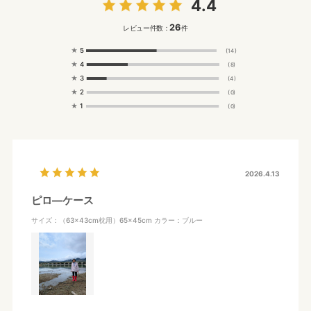
4.4
26
レビュー件数：
件
★
5
(14)
★
4
(8)
★
3
(4)
★
2
(0)
★
1
(0)
2026.4.13
ピロ―ケース
サイズ：（63×43cm枕用）65×45cm
カラー：ブルー