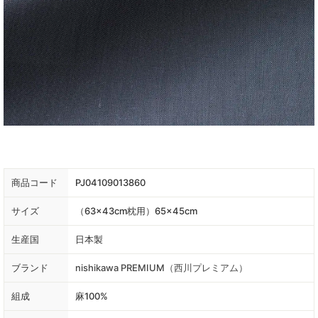
商品コード
PJ04109013860
サイズ
（63×43cm枕用）65×45cm
生産国
日本製
ブランド
nishikawa PREMIUM（西川プレミアム）
組成
麻100%