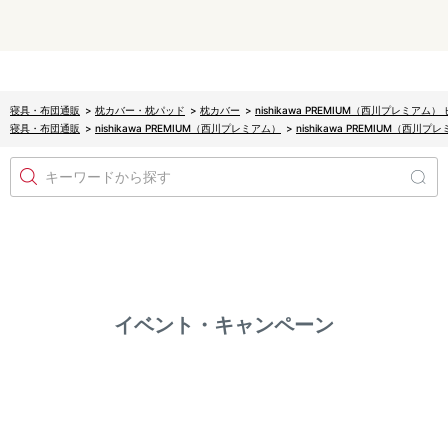
寝具・布団通販
>
枕カバー・枕パッド
>
枕カバー
>
nishikawa PREMIUM（西川プレミ
寝具・布団通販
>
nishikawa PREMIUM（西川プレミアム）
>
nishikawa PREMIUM（
キーワードから探す
イベント・キャンペーン