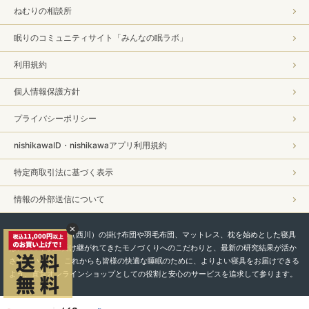
ねむりの相談所
眠りのコミュニティサイト「みんなの眠ラボ」
利用規約
個人情報保護方針
プライバシーポリシー
nishikawaID・nishikawaアプリ利用規約
特定商取引法に基づく表示
情報の外部送信について
私たちnishikawa（西川）の掛け布団や羽毛布団、マットレス、枕を始めとした寝具
は、450年以上受け継がれてきたモノづくりへのこだわりと、最新の研究結果が活か
されています。 これからも皆様の快適な睡眠のために、よりよい寝具をお届けできる
よう、直営オンラインショップとしての役割と安心のサービスを追求して参ります。