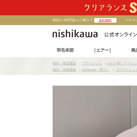
税込11,000円以上ご購入で
「メルマ
送料無料!
羽毛布団
［エアー］
商
寝具・布団通販
>
アウトレット
>
カバー類（アウト
寝具・布団通販
>
nishikawa（西川）
>
【アウトレッ