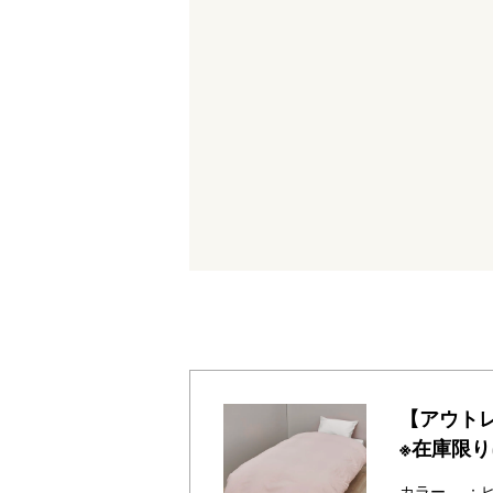
【アウト
※在庫限
カラー
：