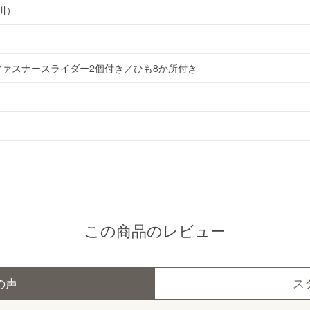
西川）
ァスナースライダー2個付き／ひも8か所付き
この商品のレビュー
の声
ス