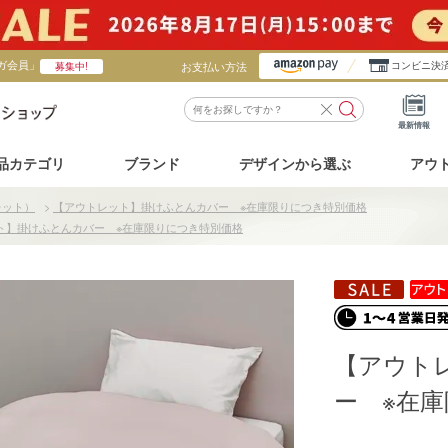
ガ会員」
お支払い方法
コンビニ決
募集中!
最新情報
品カテゴリ
ブランド
デザインから選ぶ
アウ
レット）
>
【アウトレット】掛けふとんカバー ※在庫限りにつき特別価格
ト】掛けふとんカバー ※在庫限りにつき特別価格
【アウト
ー ※在