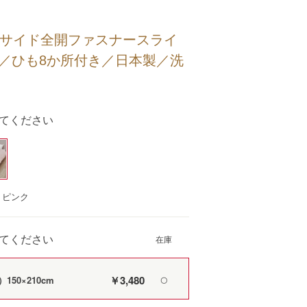
片サイド全開ファスナースライ
き／ひも8か所付き／日本製／洗
てください
：ピンク
てください
￥3,480
50×210cm
〇