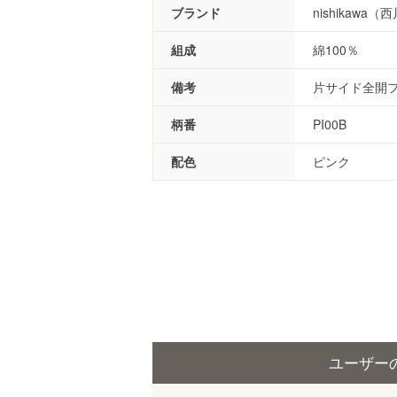
ブランド
nishikawa（
組成
綿100％
備考
片サイド全開フ
柄番
PI00B
配色
ピンク
ユーザー