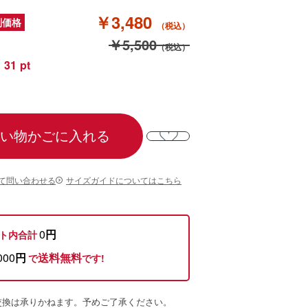
￥3,480
別価格
￥5,500
31
い物かごに入れる
て問い合わせる
サイズガイドについてはこちら
0
円
ト内合計
000
円
送料無料
で
です!
交換は承りかねます。予めご了承ください。