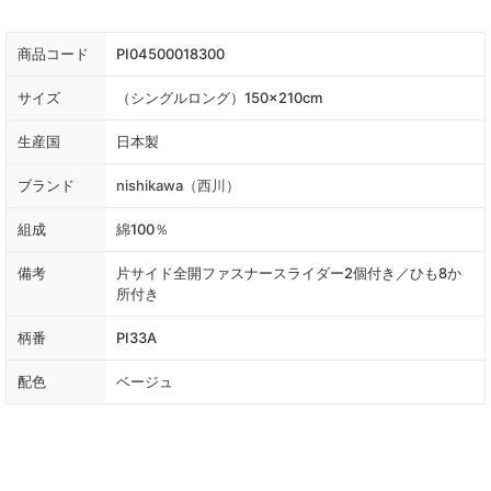
商品コード
PI04500018300
サイズ
（シングルロング）150×210cm
生産国
日本製
ブランド
nishikawa（西川）
組成
綿100％
備考
片サイド全開ファスナースライダー2個付き／ひも8か
所付き
柄番
PI33A
配色
ベージュ