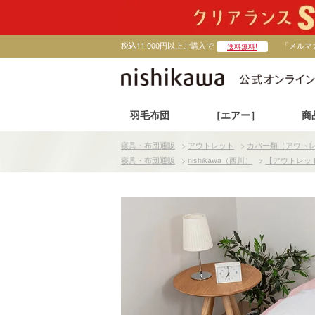
税込11,000円以上ご購入で
「メルマ
送料無料!
羽毛布団
［エアー］
商
寝具・布団通販
>
アウトレット
>
カバー類（アウト
寝具・布団通販
>
nishikawa（西川）
>
【アウトレッ