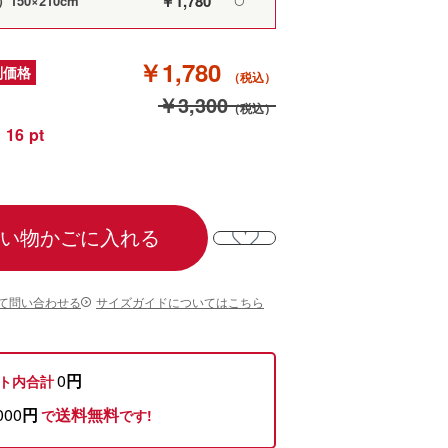
￥1,780
50×210cm
〇
￥1,780
別価格
￥3,300
16
い物かごに入れる
て問い合わせる
サイズガイドについてはこちら
0
円
ト内合計
000
円
送料無料
で
です!