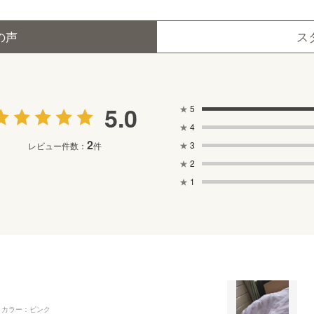
の声
ス
5.0
★
5
★
4
2
★
3
レビュー件数：
件
★
2
★
1
カラー：ピンク