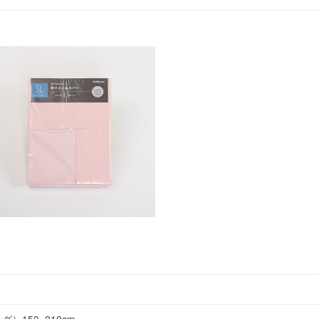
）150×210cm