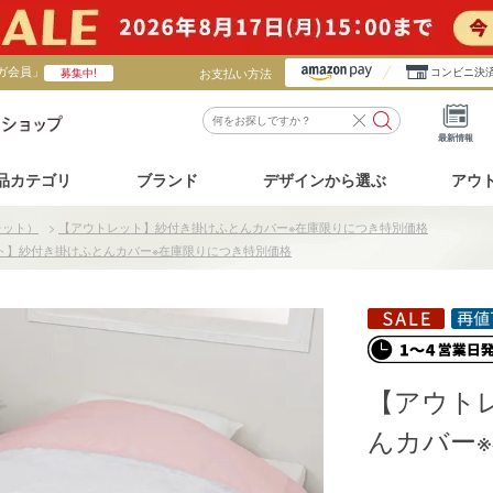
ガ会員」
お支払い方法
コンビニ決
募集中!
最新情報
品カテゴリ
ブランド
デザインから選ぶ
アウ
レット）
>
【アウトレット】紗付き掛けふとんカバー※在庫限りにつき特別価格
ト】紗付き掛けふとんカバー※在庫限りにつき特別価格
【アウト
んカバー