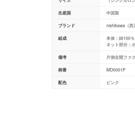
生産国
中国製
ブランド
nishikawa（
組成
本体：綿100％
ネット部分：ポ
備考
片側全開ファス
柄番
MD0001P
配色
ピンク