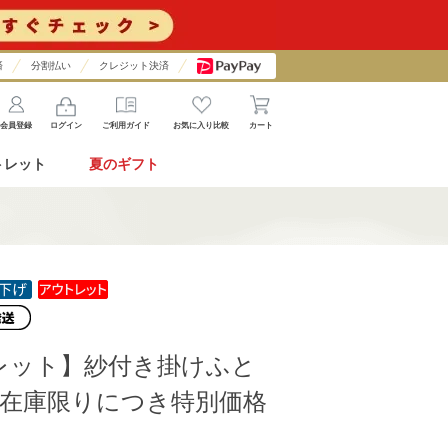
済
分割払い
クレジット決済
会員登録
ログイン
ご利用ガイド
お気に入り比較
カート
トレット
夏のギフト
レット】紗付き掛けふと
※在庫限りにつき特別価格