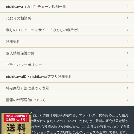
nishikawa（西川）チェーン店舗一覧
ねむりの相談所
眠りのコミュニティサイト「みんなの眠ラボ」
利用規約
個人情報保護方針
プライバシーポリシー
nishikawaID・nishikawaアプリ利用規約
特定商取引法に基づく表示
情報の外部送信について
私たちnishikawa（西川）の掛け布団や羽毛布団、マットレス、枕を始めとした寝具
は、450年以上受け継がれてきたモノづくりへのこだわりと、最新の研究結果が活か
されています。 これからも皆様の快適な睡眠のために、よりよい寝具をお届けできる
よう、直営オンラインショップとしての役割と安心のサービスを追求して参ります。