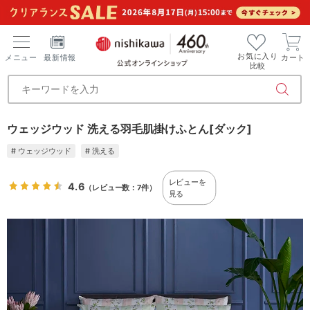
お気に入り
メニュー
最新情報
カート
比較
ウェッジウッド 洗える羽毛肌掛けふとん[ダック]
# ウェッジウッド
# 洗える
レビューを
4.6
（レビュー数：7件）
見る