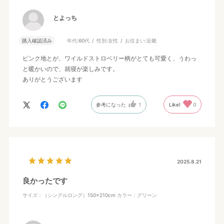
とよっち
購入確認済み
年代:
60代
性別:
女性
お住まい:
近畿
ピンク地とが、ワイルドストロベリー柄がとても可愛く、うわっ
と暖かいので、就寝が楽しみです。
ありがとうございます
参考になった
1
Like!
0
2025.8.21
良かったです
サイズ：（シングルロング）150×210cm
カラー：グリーン