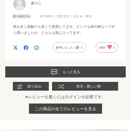
おっこ
購入確認済み
年代:
40代
性別:
女性
お住まい:
東北
柄も良く肌触りも良くて使用してます。ピンクも緑の柄も一つず
つ買いましたが、どちらも気に入ってます。
参考になった
0
Like!
3
もっと見る
絞り込み
表示：新しい順
※レビューを書くには
ログイン
が必要です。
この商品の全てのレビューを見る