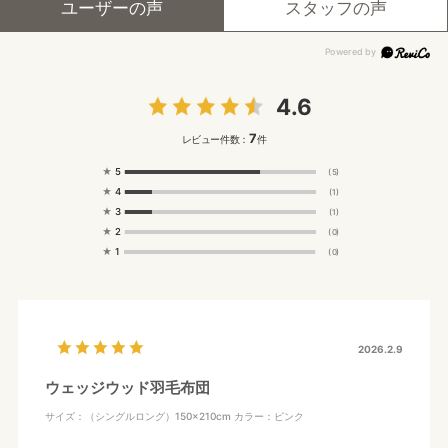
ユーザーの声
スタッフの声
4.6
7
レビュー件数：
件
★
5
(5)
★
4
(1)
★
3
(1)
★
2
(0)
★
1
(0)
2026.2.9
ウェッジウッド羽毛布団
サイズ：（シングルロング）150×210cm
カラー：ピンク