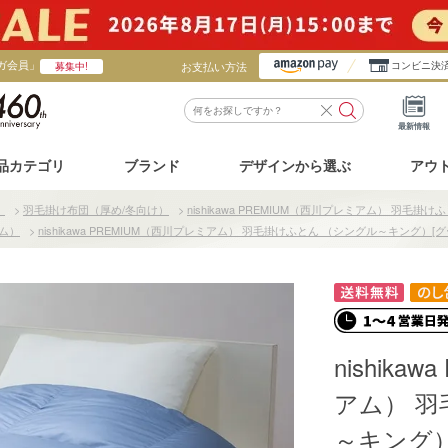
ガ会員」
お支払い方法
コンビニ決
募集中!
最新情報
品カテゴリ
ブランド
デザインから選ぶ
アウ
）
>
羽毛掛け布団（厚め/冬向け）
>
nishikawa PREMIUM（西川プレミアム） 羽毛掛
アム）
>
nishikawa PREMIUM（西川プレミアム） 羽毛掛けふとん （シングル～キング）[グ
nishika
アム） 羽
～キング）