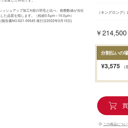
フレッシュアップ加工®前の羽毛と比べ、発塵数値が当社
（キングロング）23
た品質を指します。（粒経0.5μm～10.0μm）
書NO.S21-05545 発行日2022年3月15日)
￥214,50
分割払いの
¥
3,575
（
買
この商品につい