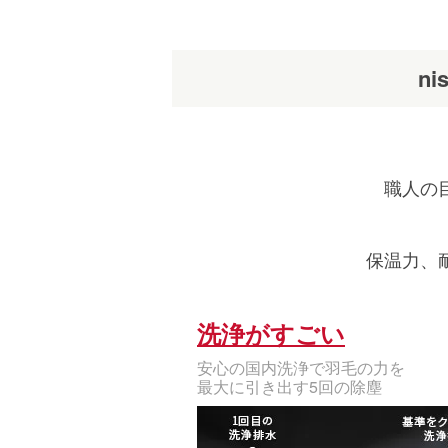
n
職人の
保温力、
洗浄がすごい
安心の国内洗浄で羽毛の力を
最大に引き出す5回の除塵