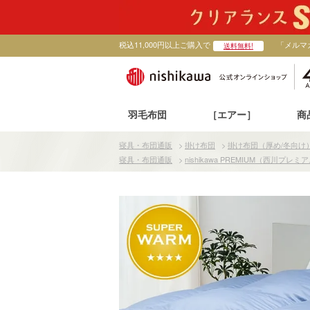
税込11,000円以上ご購入で
「メルマ
送料無料!
羽毛布団
［エアー］
商
寝具・布団通販
>
掛け布団
>
掛け布団（厚め/冬向け
寝具・布団通販
>
nishikawa PREMIUM（西川プレミ