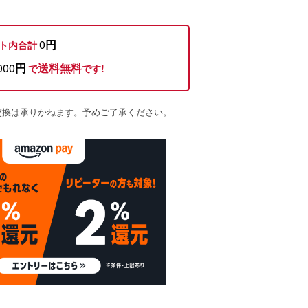
0
円
ト内合計
000
円
送料無料
で
です!
交換は承りかねます。予めご了承ください。