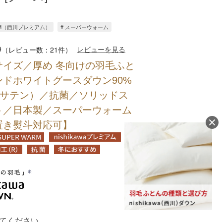
EMIUM（西川プレミアム）
# スーパーウォーム
9
レビューを見る
（レビュー数：21件）
サイズ／厚め 冬向けの羽毛ふと
ドホワイトグースダウン90%
（サテン）／抗菌／ソリッドス
ト／日本製／スーパーウォーム
置き熨斗対応可】
てください