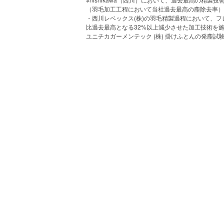
（羽毛加工工程において当社過去最高の塵除去率）
・西川レベックス(株)の羽毛精製過程において、
比過去最高となる32%以上減少させた加工技術を施し
ユニチカガーメンテック (株) 掛けふとんの発塵試験(報告