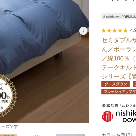
# nishikawa PR
4.
セミダブル
ん／ポーラン
／綿100％
テークキル
シリーズ【
リーズです
カラーを選択し