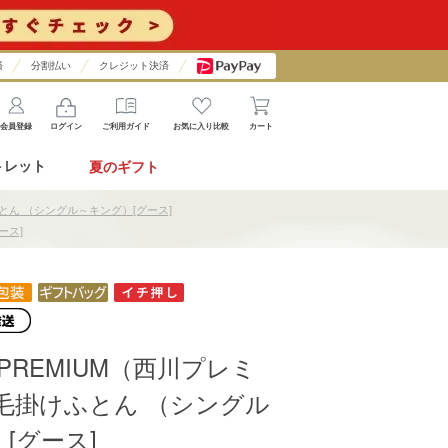
済
分割払い
クレジット決済
会員登録
ログイン
ご利用ガイド
お気に入り比較
カート
トレット
夏のギフト
けふとん （シングル～キング）[グース]
ース]
wa PREMIUM（西川プレミ
毛掛けふとん （シングル
[グース]