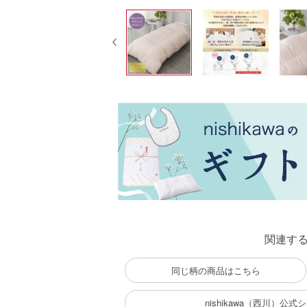
関連す
同じ柄の商品はこちら
nishikawa（西川）