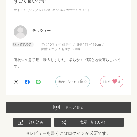
すごく良いです
サイズ：（シングル）97×195×3.5㎝
カラー：ホワイト
テッツィー
購入確認済み
年代:
10代
性別:
男性
身長:
171～175cm
体型:
ふつう
お住まい:
関東
高校生の息子用に購入しました。柔らかくて寝心地最高らしいで
す。
参考になった
0
Like!
4
もっと見る
絞り込み
表示：新しい順
※レビューを書くには
ログイン
が必要です。