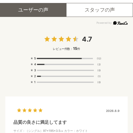
ユーザーの声
スタッフの声
4.7
15
レビュー件数：
件
★
5
(12)
★
4
(2)
★
3
(0)
★
2
(1)
★
1
(0)
2026.8.9
品質の良さに満足してます
サイズ：（シングル）97×195×3.5㎝
カラー：ホワイト