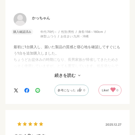
かっちゃん
購入確認済み
年代:
70代～
性別:
男性
身長:
156～160cm
体型:
ふつう
お住まい:
九州・沖縄
最初に1台購入し、届いた製品の質感と寝心地を確認してすぐにも
う1台を追加購入しました。
ちょうどお盆休みの時期になり、長男家族が帰省してきたためさ
っそく使用していますが、とても重宝しています。低反発ならで
はの適度なフィット感があり、急な来客・帰省用としても安心し
続きを読む
て出せる品質です。
製品自体には非常に満足していますが、日常使いや来客後に押し
参考になった
0
Like!
0
入れへ収納する際、もう少し折りたたみやすい構造（畳んだ状態
を固定するバンドや三つ折りのガイドなど）になっているとさら
に出し入れがスムーズで扱いやすいと感じました。
総合的には、西川ブランドの安心感と使い勝手の良さを実感でき
る、買って良かったと思える商品です。
2025.12.27