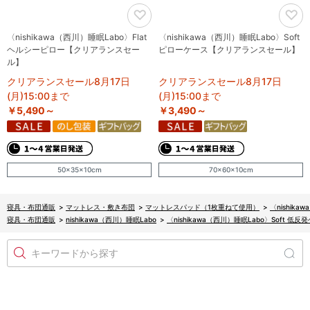
〈nishikawa（西川）睡眠Labo〉Flat
〈nishikawa（西川）睡眠Labo〉Soft
ヘルシーピロー【クリアランスセー
ピローケース【クリアランスセール】
ル】
クリアランスセール8月17日
クリアランスセール8月17日
(月)15:00まで
(月)15:00まで
￥5,490～
￥3,490～
50×35×10cm
70×60×10cm
寝具・布団通販
>
マットレス・敷き布団
>
マットレスパッド（1枚重ねて使用）
>
〈nishik
寝具・布団通販
>
nishikawa（西川）睡眠Labo
>
〈nishikawa（西川）睡眠Labo〉Soft 
キーワードから探す