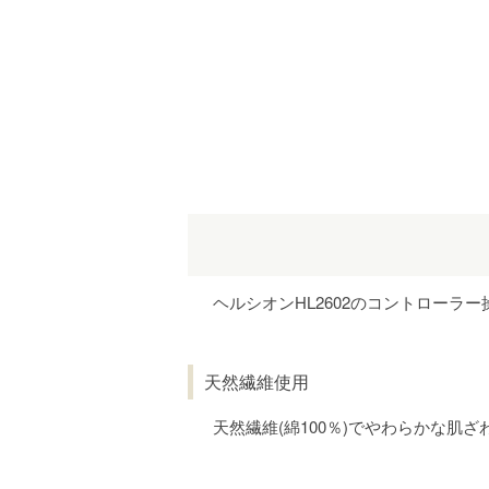
ヘルシオンHL2602のコントローラ
天然繊維使用
天然繊維(綿100％)でやわらかな肌