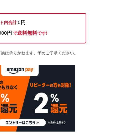
0
円
ト内合計
000
円
送料無料
で
です!
交換は承りかねます。予めご了承ください。