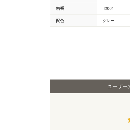
柄番
II2001
配色
グレー
ユーザー