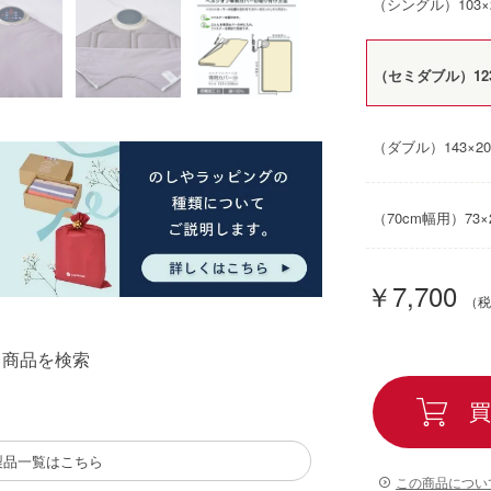
（シングル）103×2
（セミダブル）123
（ダブル）143×20
（70cm幅用）73×
￥7,700
る商品を検索
買
製品一覧はこちら
この商品につい