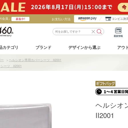
ガ会員」
お支払い方法
コンビニ決
募集中!
最新情報
品カテゴリ
ブランド
デザインから選ぶ
アウ
バー
>
ヘルシオン専用カバーシーツ II2001
ーツ II2001
ヘルシオ
II2001