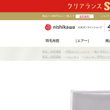
税込11,000円以上ご購入で
「メルマ
送料無料!
羽毛布団
［エアー］
商
寝具・布団通販
>
布団カバー・シーツ
>
敷き布団カ
寝具・布団通販
>
ヘルシオン
>
ヘルシオン専用カバーシ