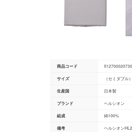
商品コード
II1270002073
サイズ
（セミダブル）1
生産国
日本製
ブランド
ヘルシオン
組成
綿100%
備考
ヘルシオンHL