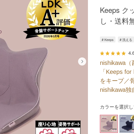
Keeps ク
し・送料
# Keeps
# 洗える
4.
nishika
「Keeps f
をキープ／
nishikaw
カラーを選択し