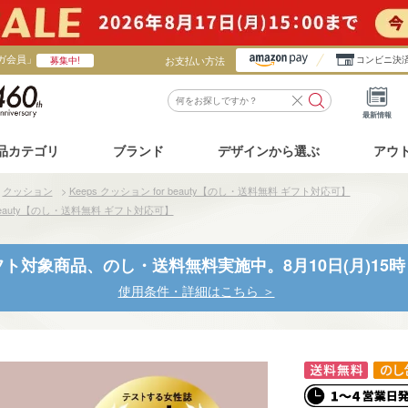
ガ会員」
お支払い方法
コンビニ決
募集中!
最新情報
品カテゴリ
ブランド
デザインから選ぶ
アウ
>
クッション
>
Keeps クッション for beauty【のし・送料無料 ギフト対応可】
r beauty【のし・送料無料 ギフト対応可】
ト対象商品、のし・送料無料実施中。8月10日(月)15
使用条件・詳細はこちら ＞