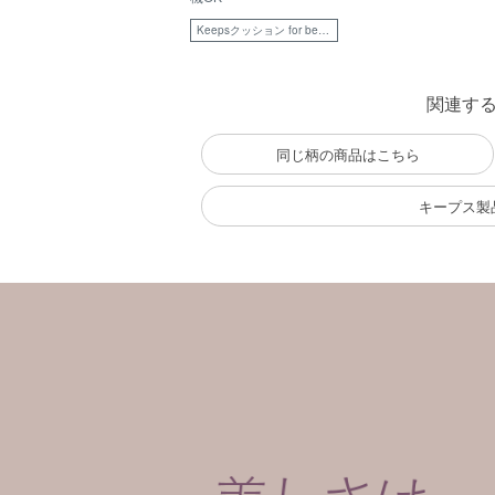
Keepsクッション for beauty用（幅40×長さ39×高さ28cm）
関連す
同じ柄の商品はこちら
キープス製