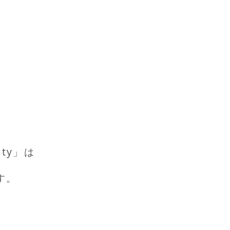
、
uty」は
す。