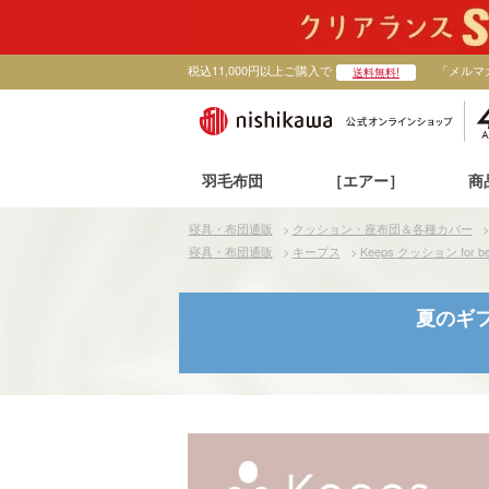
税込11,000円以上ご購入で
「メルマ
送料無料!
羽毛布団
［エアー］
商
寝具・布団通販
>
クッション・座布団＆各種カバー
寝具・布団通販
>
キープス
>
Keeps クッション fo
夏のギフ