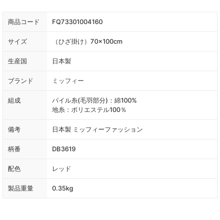
商品コード
FQ73301004160
サイズ
（ひざ掛け）70×100cm
生産国
日本製
ブランド
ミッフィー
組成
パイル糸(毛羽部分)：綿100%
地糸：ポリエステル100％
備考
日本製 ミッフィーファッション
柄番
DB3619
配色
レッド
製品重量
0.35kg