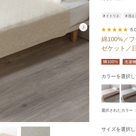
# イトリエ
# 洗え
5.
綿100%／
ゼケット／日
カラーを選択し
選択されたカラー
サイズを選択し