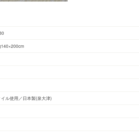
30
40×200cm
イル使用／日本製(泉大津)