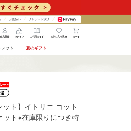
済
分割払い
クレジット決済
会員登録
ログイン
ご利用ガイド
お気に入り比較
カート
トレット
夏のギフト
レット】イトリエ コット
ケット※在庫限りにつき特