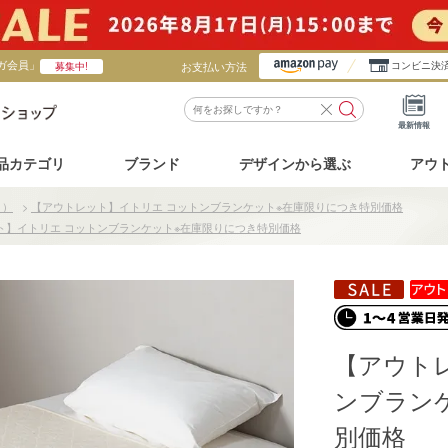
ガ会員」
お支払い方法
コンビニ決
募集中!
最新情報
品カテゴリ
ブランド
デザインから選ぶ
アウ
ト）
>
【アウトレット】イトリエ コットンブランケット※在庫限りにつき特別価格
ト】イトリエ コットンブランケット※在庫限りにつき特別価格
【アウト
ンブラン
別価格