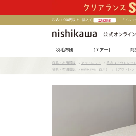
税込11,000円以上ご購入で
「メルマ
送料無料!
羽毛布団
［エアー］
商
寝具・布団通販
>
アウトレット
>
毛布（アウトレッ
寝具・布団通販
>
nishikawa（西川）
>
【アウトレッ