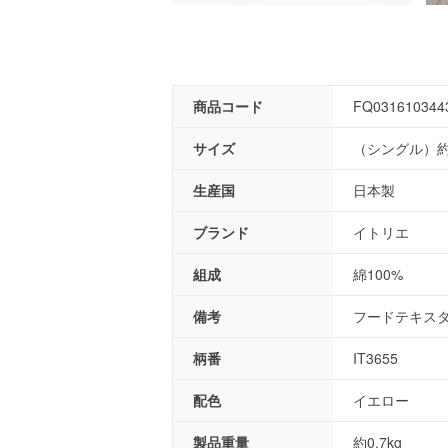
商品コード
FQ031610344
サイズ
（シングル）約1
生産国
日本製
ブランド
イトリエ
組成
綿100%
備考
フードテキスタ
柄番
IT3655
配色
イエロー
製品重量
約0.7kg