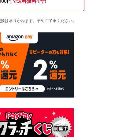
000
円
送料無料
で
です!
交換は承りかねます。予めご了承ください。