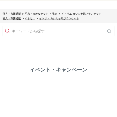
寝具・布団通販
>
毛布・タオルケット
>
毛布
>
イトリエ カシミヤ混ブランケット
寝具・布団通販
>
イトリエ
>
イトリエ カシミヤ混ブランケット
キーワードから探す
イベント・キャンペーン