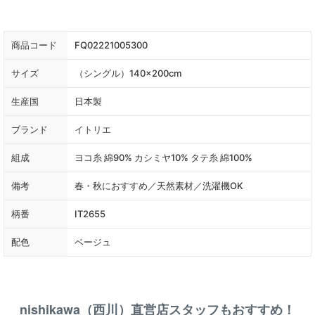
商品コード
FQ02221005300
サイズ
（シングル）140×200cm
生産国
日本製
ブランド
イトリエ
組成
ヨコ糸 綿90% カシミヤ10% タテ糸 綿100%
備考
春・秋におすすめ／天然素材／洗濯機OK
柄番
IT2655
配色
ベージュ
nishikawa（西川）直営店スタッフもおすすめ！