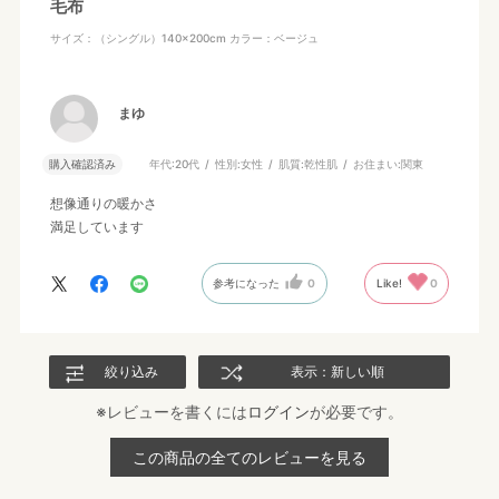
毛布
サイズ：（シングル）140×200cm
カラー：ベージュ
まゆ
購入確認済み
年代:
20代
性別:
女性
肌質:
乾性肌
お住まい:
関東
想像通りの暖かさ
満足しています
参考になった
0
Like!
0
絞り込み
表示：新しい順
※レビューを書くには
ログイン
が必要です。
この商品の全てのレビューを見る