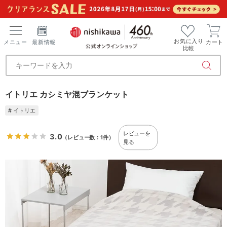
お気に入り
メニュー
最新情報
カート
比較
イトリエ カシミヤ混ブランケット
# イトリエ
レビューを
3.0
（レビュー数：1件）
見る