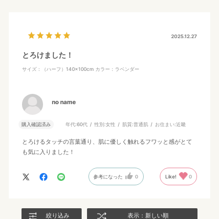
2025.12.27
とろけました！
サイズ：（ハーフ）140×100cm
カラー：ラベンダー
no name
購入確認済み
年代:
60代
性別:
女性
肌質:
普通肌
お住まい:
近畿
とろけるタッチの言葉通り、肌に優しく触れるフワッと感がとて
も気に入りました！
参考になった
0
Like!
0
絞り込み
表示：新しい順