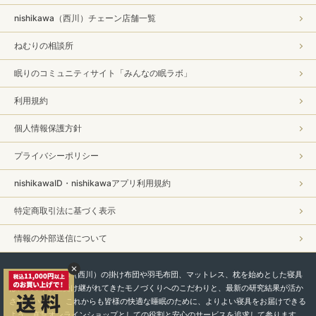
nishikawa（西川）チェーン店舗一覧
ねむりの相談所
眠りのコミュニティサイト「みんなの眠ラボ」
利用規約
個人情報保護方針
プライバシーポリシー
nishikawaID・nishikawaアプリ利用規約
特定商取引法に基づく表示
情報の外部送信について
私たちnishikawa（西川）の掛け布団や羽毛布団、マットレス、枕を始めとした寝具
は、450年以上受け継がれてきたモノづくりへのこだわりと、最新の研究結果が活か
されています。 これからも皆様の快適な睡眠のために、よりよい寝具をお届けできる
よう、直営オンラインショップとしての役割と安心のサービスを追求して参ります。