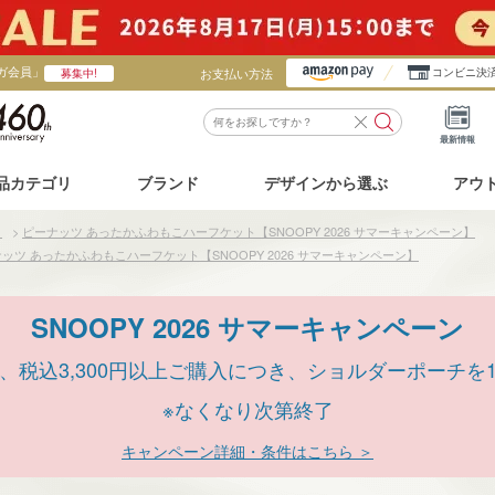
ガ会員」
お支払い方法
コンビニ決
募集中!
最新情報
品カテゴリ
ブランド
デザインから選ぶ
アウ
ト
>
ピーナッツ あったかふわもこハーフケット【SNOOPY 2026 サマーキャンペーン】
ッツ あったかふわもこハーフケット【SNOOPY 2026 サマーキャンペーン】
SNOOPY 2026 サマーキャンペーン
、税込3,300円以上ご購入につき、ショルダーポーチを
※なくなり次第終了
キャンペーン詳細・条件はこちら ＞