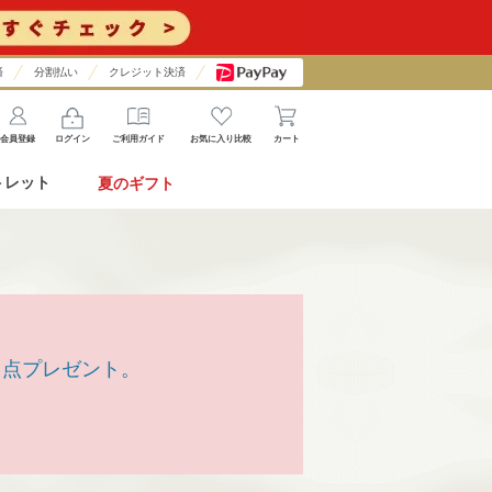
済
分割払い
クレジット決済
会員登録
ログイン
ご利用ガイド
お気に入り比較
カート
トレット
夏のギフト
1点プレゼント。