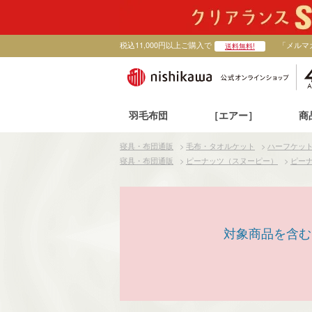
税込11,000円以上ご購入で
「メルマ
送料無料!
羽毛布団
［エアー］
商
寝具・布団通販
>
毛布・タオルケット
>
ハーフケッ
寝具・布団通販
>
ピーナッツ（スヌーピー）
>
ピーナ
対象商品を含む