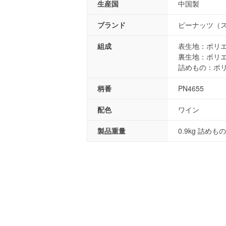
生産国
中国製
ブランド
ピーナッツ（
組成
表生地：ポリエ
裏生地：ポリエ
詰めもの：ポリ
柄番
PN4655
配色
ワイン
製品重量
0.9kg 詰めもの