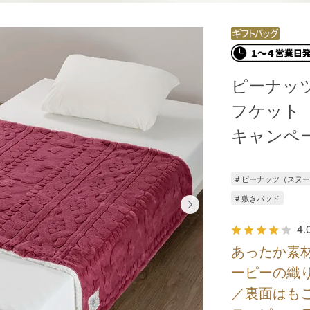
ピーナッ
フケット【S
キャンペ
# ピーナッツ（スヌ
# 敷きパッド
4.
あったか素
ーピーの織
／裏面はも