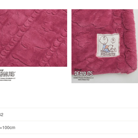
62
100cm