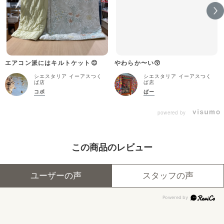
エアコン派にはキルトケット😊
やわらか〜い😚
シエスタリア イーアスつく
シエスタリア イーアスつく
ば店
ば店
コボ
ばー
powered by
この商品のレビュー
ユーザーの声
スタッフの声