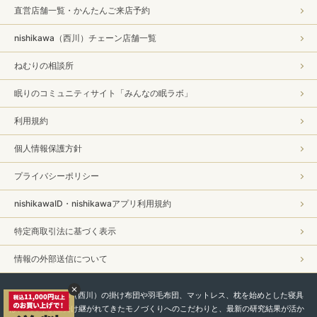
直営店舗一覧・かんたんご来店予約
nishikawa（西川）チェーン店舗一覧
ねむりの相談所
眠りのコミュニティサイト「みんなの眠ラボ」
利用規約
個人情報保護方針
プライバシーポリシー
nishikawaID・nishikawaアプリ利用規約
特定商取引法に基づく表示
情報の外部送信について
私たちnishikawa（西川）の掛け布団や羽毛布団、マットレス、枕を始めとした寝具
は、450年以上受け継がれてきたモノづくりへのこだわりと、最新の研究結果が活か