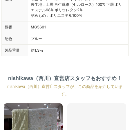
裏生地：上層 再生繊維（セルロース）100% 下層 ポリ
エステル98% ポリウレタン2%
詰めもの：ポリエステル100％
柄番
MG5601
配色
ブルー
製品重量
約1.3㎏
nishikawa（西川）直営店スタッフもおすすめ！
nishikawa（西川）直営店スタッフが、この商品を紹介していま
す。