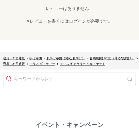
レビューはありません。
※レビューを書くには
ログイン
が必要です。
寝具・布団通販
>
掛け布団
>
肌掛け布団（薄め/夏向け）
>
合繊肌掛け布団（薄め/夏向け）
>
寝具・布団通販
>
モリス ギャラリー
>
モリス ギャラリー キルトケット
キーワードから探す
イベント・キャンペーン