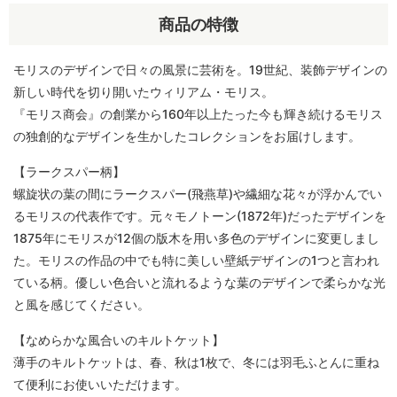
商品の特徴
モリスのデザインで日々の風景に芸術を。19世紀、装飾デザインの
新しい時代を切り開いたウィリアム・モリス。
『モリス商会』の創業から160年以上たった今も輝き続けるモリス
の独創的なデザインを生かしたコレクションをお届けします。
【ラークスパー柄】
螺旋状の葉の間にラークスパー(飛燕草)や繊細な花々が浮かんでい
るモリスの代表作です。元々モノトーン(1872年)だったデザインを
1875年にモリスが12個の版木を用い多色のデザインに変更しまし
た。モリスの作品の中でも特に美しい壁紙デザインの1つと言われ
ている柄。優しい色合いと流れるような葉のデザインで柔らかな光
と風を感じてください。
【なめらかな風合いのキルトケット】
薄手のキルトケットは、春、秋は1枚で、冬には羽毛ふとんに重ね
て便利にお使いいただけます。