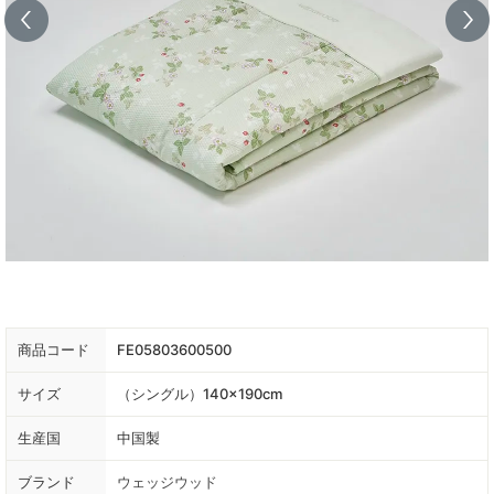
商品コード
FE05803600500
サイズ
（シングル）140×190cm
生産国
中国製
ブランド
ウェッジウッド