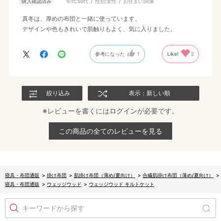
購入確認済み
年代:
50代
性別:
女性
お住まい:
関東
真冬は、厚めの布団と一緒に使っています。
デザインや色もきれいで肌触りもよく、気に入りました。
参考になった
1
Like!
2
絞り込み
表示：新しい順
※レビューを書くには
ログイン
が必要です。
この商品の全てのレビューを見る
寝具・布団通販
>
掛け布団
>
肌掛け布団（薄め/夏向け）
>
合繊肌掛け布団（薄め/夏向け）
>
寝具・布団通販
>
ウェッジウッド
>
ウェッジウッド キルトケット
キーワードから探す