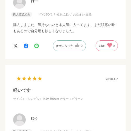
けー
購入確認済み
年代:
50代
性別:
女性
お住まい:
近畿
購入しました。気持ちいいと本人気に入ってます。まだ肌寒い時
もあるので自分用も欲しくなりました。
参考になった
0
Like!
0
2026.1.7
軽いです
サイズ：（シングル）140×190cm
カラー：グリーン
ゆう