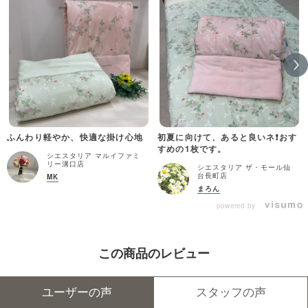
ふんわり軽やか、快適な掛け心地
初夏に向けて、あると良いネ❗️おす
すめの1枚です。
シエスタリア マルイファミ
リー溝口店
シエスタリア ザ・モール仙
台長町店
MK
まろん
powered by
この商品のレビュー
ユーザーの声
スタッフの声