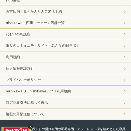
直営店舗一覧・かんたんご来店予約
nishikawa（西川）チェーン店舗一覧
ねむりの相談所
眠りのコミュニティサイト「みんなの眠ラボ」
利用規約
個人情報保護方針
プライバシーポリシー
nishikawaID・nishikawaアプリ利用規約
特定商取引法に基づく表示
情報の外部送信について
私たちnishikawa（西川）の掛け布団や羽毛布団、マットレス、枕を始めとした寝具