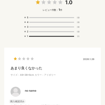
1.0
1
レビュー件数：
件
★
5
(0)
★
4
(0)
★
3
(0)
★
2
(0)
★
1
(1)
2026.1.26
あまり良くなかった
サイズ：48×38×6cm
カラー：アイボリー
no name
購入確認済み