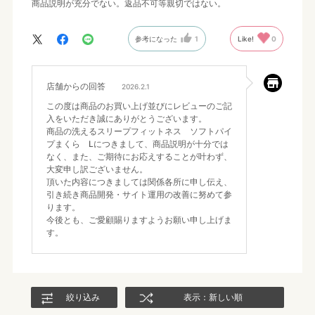
商品説明が充分でない。返品不可等親切ではない。
参考になった
1
Like!
0
店舗からの回答
2026.2.1
この度は商品のお買い上げ並びにレビューのご記
入をいただき誠にありがとうございます。
商品の洗えるスリープフィットネス ソフトパイ
プまくら Lにつきまして、商品説明が十分では
なく、また、ご期待にお応えすることが叶わず、
大変申し訳ございません。
頂いた内容につきましては関係各所に申し伝え、
引き続き商品開発・サイト運用の改善に努めて参
ります。
今後とも、ご愛顧賜りますようお願い申し上げま
す。
絞り込み
表示：新しい順