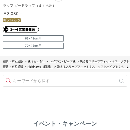
ラップ ガードラップ（まくら用）
￥3,080～
63×43cm用
70×43cm用
寝具・布団通販
>
枕（まくら）
>
パイプ枕・ビーズ枕
>
洗えるスリープフィットネス ソフト
寝具・布団通販
>
nishikawa（西川）
>
洗えるスリープフィットネス ソフトパイプまくら L
キーワードから探す
イベント・キャンペーン