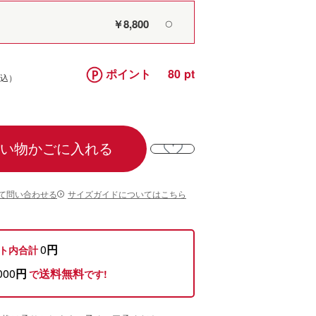
￥8,800
〇
ポイント
80
い物かごに入れる
て問い合わせる
サイズガイドについてはこちら
0
円
ト内合計
000
円
送料無料
で
です!