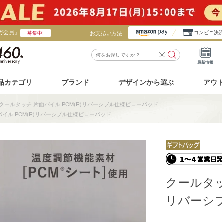
ガ会員」
お支払い方法
コンビニ決
募集中!
最新情報
品カテゴリ
ブランド
デザインから選ぶ
アウ
クールタッチ 片面パイル PCM(R)リバーシブル仕様ピローパッド
パイル PCM(R)リバーシブル仕様ピローパッド
クールタッ
リバーシ