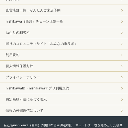
直営店舗一覧・かんたんご来店予約
nishikawa（西川）チェーン店舗一覧
ねむりの相談所
眠りのコミュニティサイト「みんなの眠ラボ」
利用規約
個人情報保護方針
プライバシーポリシー
nishikawaID・nishikawaアプリ利用規約
特定商取引法に基づく表示
情報の外部送信について
私たちnishikawa（西川）の掛け布団や羽毛布団、マットレス、枕を始めとした寝具