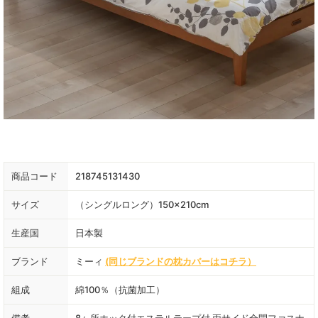
商品コード
218745131430
サイズ
（シングルロング）150×210cm
生産国
日本製
ブランド
ミーィ
(同じブランドの枕カバーはコチラ）
組成
綿100％（抗菌加工）
備考
8ヶ所ホック付エステルテープ付 両サイド全開ファスナ