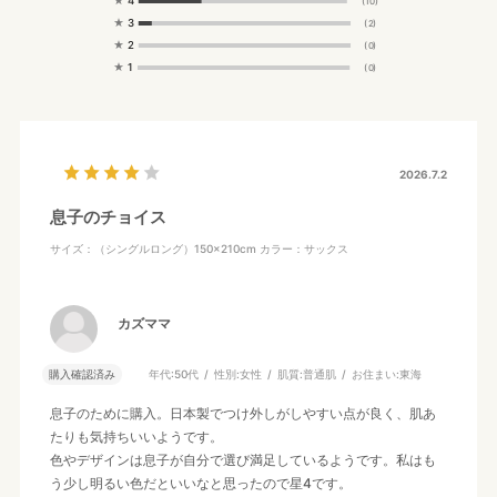
(10)
★
3
(2)
★
2
(0)
★
1
(0)
2026.7.2
息子のチョイス
サイズ：（シングルロング）150×210cm
カラー：サックス
カズママ
購入確認済み
年代:
50代
性別:
女性
肌質:
普通肌
お住まい:
東海
息子のために購入。日本製でつけ外しがしやすい点が良く、肌あ
たりも気持ちいいようです。
色やデザインは息子が自分で選び満足しているようです。私はも
う少し明るい色だといいなと思ったので星4です。