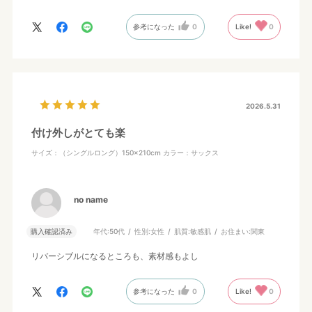
参考になった
0
Like!
0
2026.5.31
付け外しがとても楽
サイズ：（シングルロング）150×210cm
カラー：サックス
no name
購入確認済み
年代:
50代
性別:
女性
肌質:
敏感肌
お住まい:
関東
リバーシブルになるところも、素材感もよし
参考になった
0
Like!
0