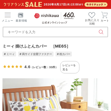
お気に入り
メニュー
最新情報
カート
比較
ミーィ 掛けふとんカバー ［ME65］
# ミーィ
# 両サイド全開ファスナー
# 枕カバー
レビューを
4.6
（レビュー数：33件）
見る