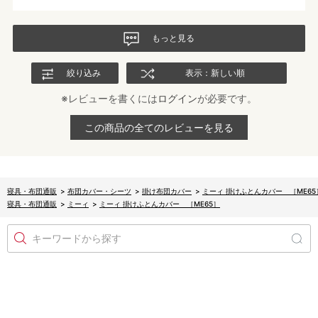
もっと見る
絞り込み
表示：新しい順
※レビューを書くには
ログイン
が必要です。
この商品の全てのレビューを見る
寝具・布団通販
>
布団カバー・シーツ
>
掛け布団カバー
>
ミーィ 掛けふとんカバー ［ME65
寝具・布団通販
>
ミーィ
>
ミーィ 掛けふとんカバー ［ME65］
キーワードから探す