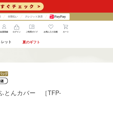
済
分割払い
クレジット決済
会員登録
ログイン
ご利用ガイド
お気に入り比較
カート
トレット
夏のギフト
けふとんカバー ［TFP-