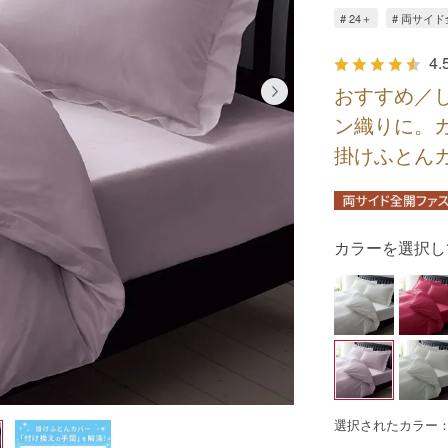
# 24＋
# 両サイ
4.
おすすめ／
ン織りに。
掛けふとん
カラーを選択し
選択されたカラー