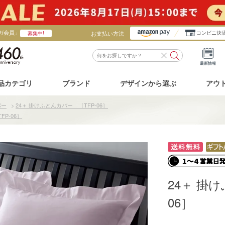
ガ会員」
お支払い方法
コンビニ決
募集中!
最新情報
品カテゴリ
ブランド
デザインから選ぶ
アウ
バー
>
24＋ 掛けふとんカバー ［TFP-06］
FP-06］
24＋ 掛
06］