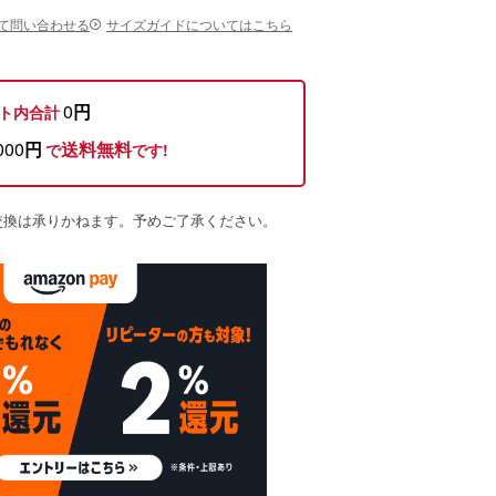
て問い合わせる
サイズガイドについてはこちら
0
円
ト内合計
000
円
送料無料
で
です!
交換は承りかねます。予めご了承ください。