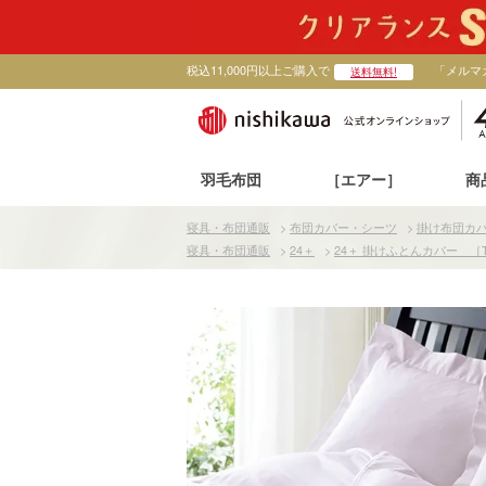
税込11,000円以上ご購入で
「メルマ
送料無料!
羽毛布団
［エアー］
商
寝具・布団通販
>
布団カバー・シーツ
>
掛け布団カ
寝具・布団通販
>
24＋
>
24＋ 掛けふとんカバー ［T