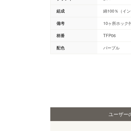
組成
綿100％（イ
備考
10ヶ所ホック
柄番
TFP06
配色
パープル
ユーザー