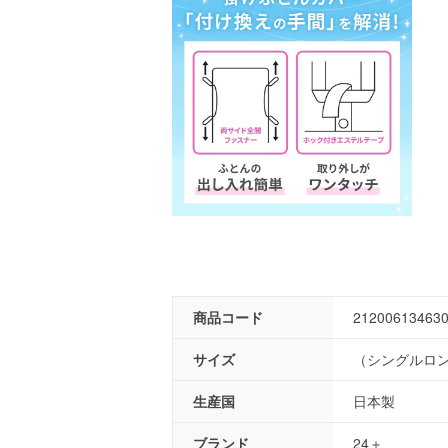
商品コード
21200613463
サイズ
（シングルロング
生産国
日本製
ブランド
24＋