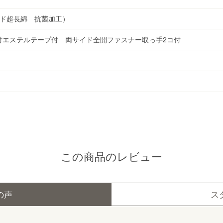
ンド超長綿 抗菌加工）
付エステルテープ付 両サイド全開ファスナー取っ手2コ付
この商品のレビュー
の声
ス