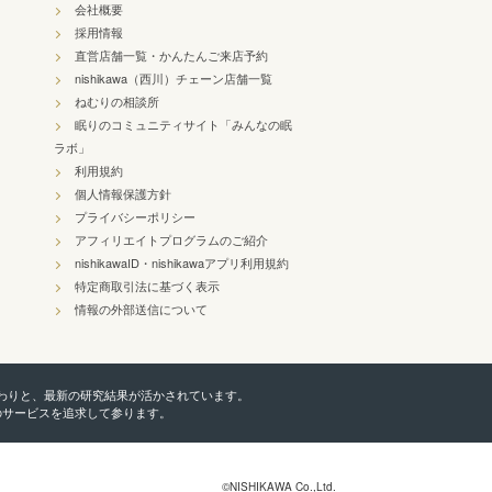
会社概要
採用情報
直営店舗一覧・かんたんご来店予約
nishikawa（西川）チェーン店舗一覧
ねむりの相談所
眠りのコミュニティサイト「みんなの眠
ラボ」
利用規約
個人情報保護方針
プライバシーポリシー
アフィリエイトプログラムのご紹介
nishikawaID・nishikawaアプリ利用規約
特定商取引法に基づく表示
情報の外部送信について
こだわりと、最新の研究結果が活かされています。
のサービスを追求して参ります。
©NISHIKAWA Co.,Ltd.