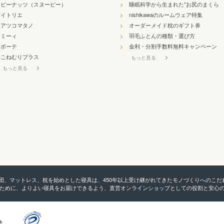
ピーナッツ（スヌーピー）
睡眠科学から生まれた"お尻のまくら
イトリエ
nishikawaのルームウェア特集
アツコマタノ
オーダーメイド枕のギフト券
ミーィ
羽毛ふとんの種類・選び方
ボーテ
金利・分割手数料無料キャンペーン
こねむりプラス
もっと見る
もっと見る
羽毛布団、マットレス、枕を始めとした寝具は、450年以上受け継がれてきたモノづくりへの
ために、よりよい寝具をお届けできるよう、直営オンラインショップとしての役割と安心