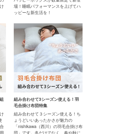
け
場！睡眠パフォーマンスを上げてハ
ッピーな新生活を！
）組
組み合わせて3シーズン使える！羽
毛合掛け布団特集
け
組み合わせて３シーズン使える！ち
使
ょうどいいあったかさが魅力の
合
「nishikawa（西川）の羽毛合掛け布
用
団」です。冬だけでなく、春や秋に