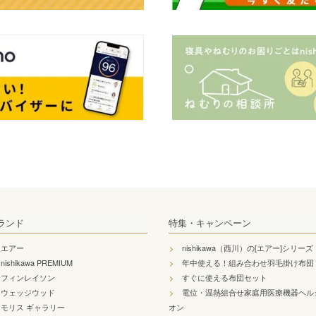
ランド
特集・キャンペーン
エアー
nishikawa（西川）の[エアー]シリーズ
nishikawa PREMIUM
年中使える！組み合わせ羽毛掛け布団
フィンレイソン
すぐに使える布団セット
ウェッジウッド
電位・温熱組合せ家庭用医療機器ヘル
モリス ギャラリー
オン