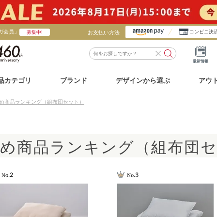
ガ会員」
お支払い方法
コンビニ決
募集中!
最新情報
品カテゴリ
ブランド
デザインから選ぶ
アウ
め商品ランキング（組布団セット）
め商品ランキング（組布団