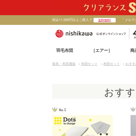
税込11,000円以上ご購入で
「メルマ
送料無料!
羽毛布団
［エアー］
商
寝具・布団通販
>
布団セット
>
布団セット
>
おすす
おすす