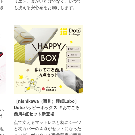
下
リエ＞。暖かいだけでなく、いつで
き
も洗える安心感をお届けします。
［nishikawa（西川）睡眠Labo］
Dotsハッピーボックス ＃おてごろ
ハ
西川4点セット新登場
ボ
点で支えるマットレスと枕にシーツ
返
と枕カバーの４点がセットになった
の
ハッピーボックスが数量限定で新登