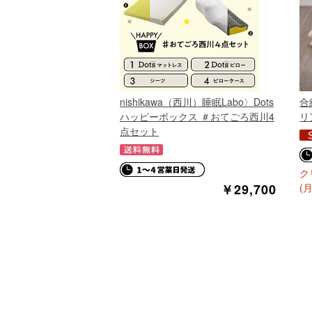
nishikawa（西川）睡眠Labo〉Dots
合
ハッピーボックス ＃おてごろ西川4
リ
点セット
ク
￥29,700
(月