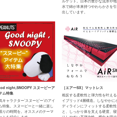
ルケット。日本の豊かな流水や地
水で綿が本来持つやわらかさを引
出しています。
od night,SNOOPY スヌーピーア
［エアーSX］マットレス
テム特集
相反する柔軟性と弾力性を叶える
気キャラクター’スヌーピー’のアイ
イブリッド4層構造。しなやかに
ム特集。スヌーピーと一緒に楽し
ディラインにフィットする柔軟性
眠りの時間を。オススメのテーマ
と、しっかり体を支える硬度、寝
ートを紹介します。
りしやすい高弾力性。横向き寝で