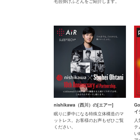
毛合掛けふとんをご紹介します。
nishikawa（西川）の[エアー]
Go
イ
眠りに夢中になる特殊立体構造のマ
ットレス。お客様のお声もぜひご覧
人
ください。
テ
い
ア