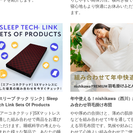
寝心地もより快適にお休みいただ
ます。
スリープ テック リンク］Sleep
年中使える！nishikawa（西川
ch Link Sets Of Products
み合わせ羽毛掛け布団
エアーコネクテッド]SXマットレス
やや厚めの合掛けと、薄めの肌掛
適した組み合わせで商品をお選び
などを組み合わせて1年を通して
ただけます。睡眠科学の考えから
える羽毛布団です。気候や好みに
まれた様々な製品で、あなたの睡
わせて心地よい組み合わせでご使