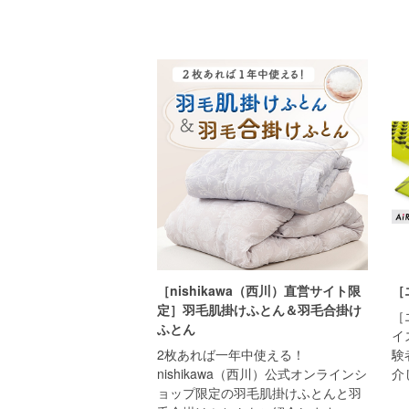
［nishikawa（西川）直営サイト限
［
定］羽毛肌掛けふとん＆羽毛合掛け
［
ふとん
イ
2枚あれば一年中使える！
験
nishikawa（西川）公式オンラインシ
介
ョップ限定の羽毛肌掛けふとんと羽