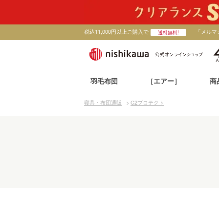
税込11,000円以上ご購入で
「メルマ
送料無料!
羽毛布団
［エアー］
商
寝具・布団通販
>
C2プロテクト