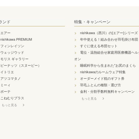
ランド
特集・キャンペーン
エアー
nishikawa（西川）の[エアー]シリーズ
nishikawa PREMIUM
年中使える！組み合わせ羽毛掛け布団
フィンレイソン
すぐに使える布団セット
ウェッジウッド
電位・温熱組合せ家庭用医療機器ヘル
モリス ギャラリー
オン
ピーナッツ（スヌーピー）
睡眠科学から生まれた"お尻のまくら
イトリエ
nishikawaのルームウェア特集
アツコマタノ
オーダーメイド枕のギフト券
ミーィ
羽毛ふとんの種類・選び方
ボーテ
金利・分割手数料無料キャンペーン
こねむりプラス
もっと見る
もっと見る