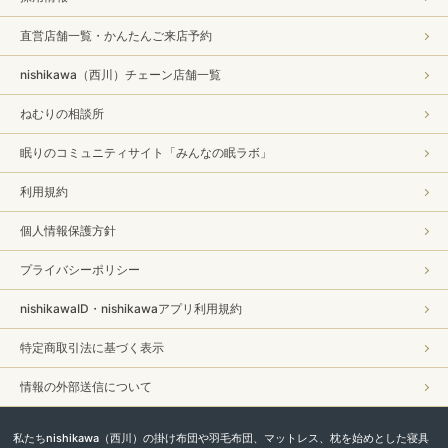
直営店舗一覧・かんたんご来店予約
nishikawa（西川）チェーン店舗一覧
ねむりの相談所
眠りのコミュニティサイト「みんなの眠ラボ」
利用規約
個人情報保護方針
プライバシーポリシー
nishikawaID・nishikawaアプリ利用規約
特定商取引法に基づく表示
情報の外部送信について
私たちnishikawa（西川）の掛け布団や羽毛布団、マットレス、枕を始めとした寝具