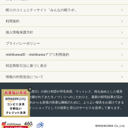
眠りのコミュニティサイト「みんなの眠ラボ」
利用規約
個人情報保護方針
プライバシーポリシー
nishikawaID・nishikawaアプリ利用規約
特定商取引法に基づく表示
情報の外部送信について
私たちnishikawa（西川）の掛け布団や羽毛布団、マットレス、枕を始めとした寝具
は、450年以上受け継がれてきたモノづくりへのこだわりと、最新の研究結果が活か
されています。 これからも皆様の快適な睡眠のために、よりよい寝具をお届けできる
よう、直営オンラインショップとしての役割と安心のサービスを追求して参ります。
-->
©NISHIKAWA Co.,Ltd.