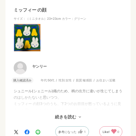
ミッフィー の顔
サイズ：（ミニタオル）23×23cm
カラー：グリーン
ヤンリー
購入確認済み
年代:
50代
性別:
女性
肌質:
敏感肌
お住まい:
近畿
シュニール(シェニール)織のため、柄の出方に違いが生じてしまう
のはしかたないと思いつつ、
ミッフィー の顔3つのうち、下2つのお目目が怒っているように見
え、お高いハンカチというのもあり、少し残念に思いました。
（写真掲載は、どれもきれいな顔です。）
続きを読む
参考になった
1
Like!
0