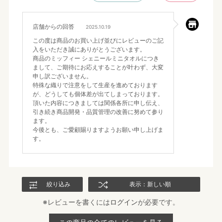
店舗からの回答
2025.10.19
この度は商品のお買い上げ並びにレビューのご記
入をいただき誠にありがとうございます。
商品のミッフィー シェニールミニタオルにつき
まして、ご期待にお応えすることが叶わず、大変
申し訳ございません。
特殊な織りで注意をして生産を進めております
が、どうしても個体差が出てしまっております。
頂いた内容につきましては関係各所に申し伝え、
引き続き商品開発・品質管理の改善に努めて参り
ます。
今後とも、ご愛顧賜りますようお願い申し上げま
す。
絞り込み
表示：新しい順
※レビューを書くには
ログイン
が必要です。