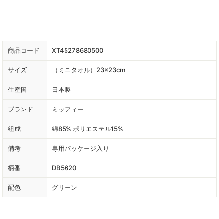
商品コード
XT45278680500
サイズ
（ミニタオル）23×23cm
生産国
日本製
ブランド
ミッフィー
組成
綿85% ポリエステル15%
備考
専用パッケージ入り
柄番
DB5620
配色
グリーン