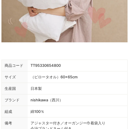
商品コード
TT95330654800
サイズ
（ピロータオル）60×65cm
生産国
日本製
ブランド
nishikawa（西川）
組成
綿100％
備考
アジャスター付き／オーガンジー巾着袋入り
今治ブランドネーム付き