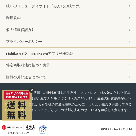
眠りのコミュニティサイト「みんなの眠ラボ」
利用規約
個人情報保護方針
プライバシーポリシー
nishikawaID・nishikawaアプリ利用規約
特定商取引法に基づく表示
情報の外部送信について
私たちnishikawa（西川）の掛け布団や羽毛布団、マットレス、枕を始めとした寝具
は、450年以上受け継がれてきたモノづくりへのこだわりと、最新の研究結果が活か
されています。 これからも皆様の快適な睡眠のために、よりよい寝具をお届けできる
よう、直営オンラインショップとしての役割と安心のサービスを追求して参ります。
©NISHIKAWA Co.,Ltd.