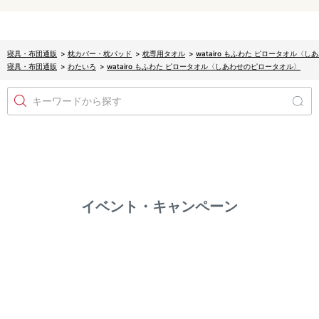
寝具・布団通販
>
枕カバー・枕パッド
>
枕専用タオル
>
watairo もふわた ピロータオル〈
寝具・布団通販
>
わたいろ
>
watairo もふわた ピロータオル〈しあわせのピロータオル〉
キーワードから探す
イベント・キャンペーン