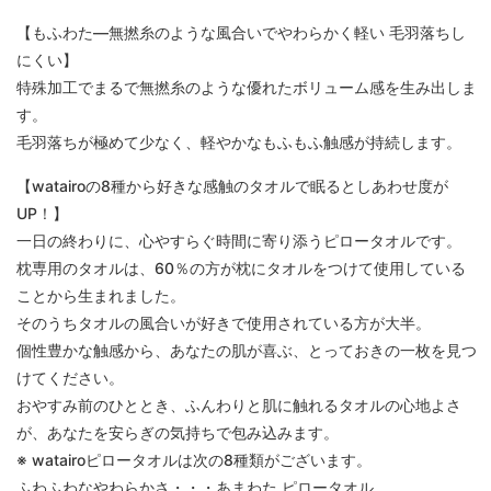
【もふわた―無撚糸のような風合いでやわらかく軽い 毛羽落ちし
にくい】
特殊加工でまるで無撚糸のような優れたボリューム感を生み出しま
す。
毛羽落ちが極めて少なく、軽やかなもふもふ触感が持続します。
【watairoの8種から好きな感触のタオルで眠るとしあわせ度が
UP！】
一日の終わりに、心やすらぐ時間に寄り添うピロータオルです。
枕専用のタオルは、60％の方が枕にタオルをつけて使用している
ことから生まれました。
そのうちタオルの風合いが好きで使用されている方が大半。
個性豊かな触感から、あなたの肌が喜ぶ、とっておきの一枚を見つ
けてください。
おやすみ前のひととき、ふんわりと肌に触れるタオルの心地よさ
が、あなたを安らぎの気持ちで包み込みます。
※ watairoピロータオルは次の8種類がございます。
ふわふわなやわらかさ・・・あまわた ピロータオル