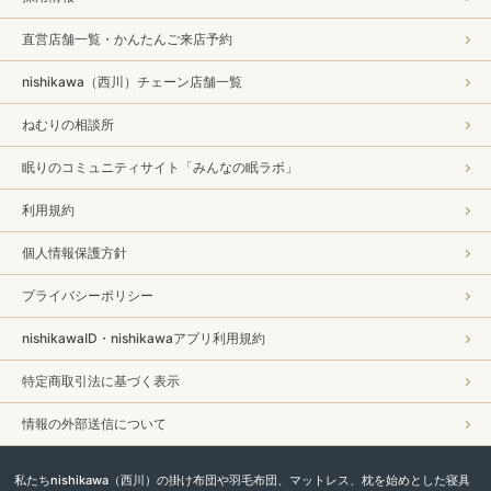
直営店舗一覧・かんたんご来店予約
nishikawa（西川）チェーン店舗一覧
ねむりの相談所
眠りのコミュニティサイト「みんなの眠ラボ」
利用規約
個人情報保護方針
プライバシーポリシー
nishikawaID・nishikawaアプリ利用規約
特定商取引法に基づく表示
情報の外部送信について
私たちnishikawa（西川）の掛け布団や羽毛布団、マットレス、枕を始めとした寝具