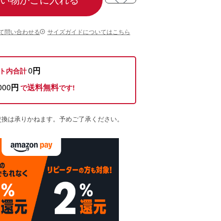
て問い合わせる
サイズガイドについてはこちら
0
円
ト内合計
000
円
送料無料
で
です!
交換は承りかねます。予めご了承ください。