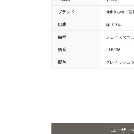
ブランド
nishikawa（
組成
綿100％
備考
フェイスタオ
柄番
TT5006
配色
グレイッシュ
ユーザー