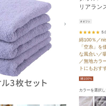
リアラン
# ギフト
5.
綿100％／n
「空糸」を
な風合い／
／無地カラ
トにもおす
カラーを選択し