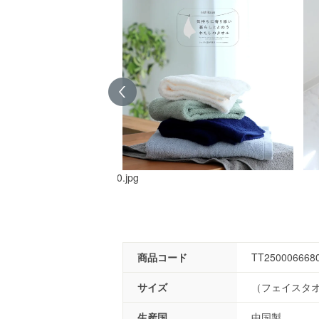
2025fw/TT25000666500_10.jpg
商品コード
TT250006668
サイズ
（フェイスタオル
生産国
中国製