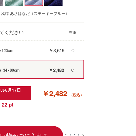
浅縹 あさはなだ（スモーキーブルー）
てください
￥3,619
120cm
〇
￥2,482
34×80cm
〇
ル8月17日
￥2,482
22
い物かごに入れる