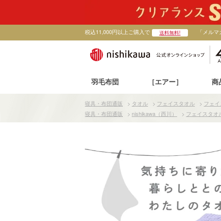
税込11,000円以上ご購入で
「メルマ
送料無料!
羽毛布団
［エアー］
商
寝具・布団通販
>
タオル
>
フェイスタオル
>
フェイ
寝具・布団通販
>
nishikawa（西川）
>
フェイスタオ