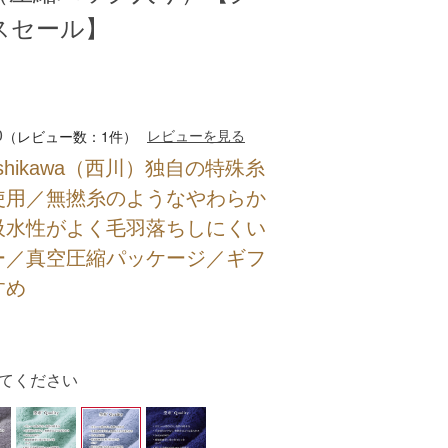
スセール】
0
レビューを見る
（レビュー数：1件）
ishikawa（西川）独自の特殊糸
使用／無撚糸のようなやわらか
吸水性がよく毛羽落ちしにくい
ー／真空圧縮パッケージ／ギフ
すめ
てください