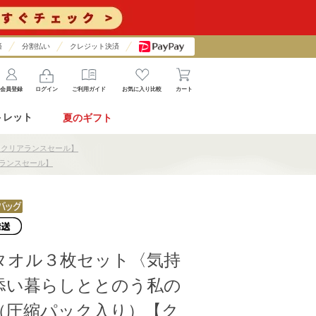
済
分割払い
クレジット決済
会員登録
ログイン
ご利用ガイド
お気に入り比較
カート
トレット
夏のギフト
【クリアランスセール】
ランスセール】
タオル３枚セット〈気持
添い暮らしととのう私の
（圧縮パック入り）【ク