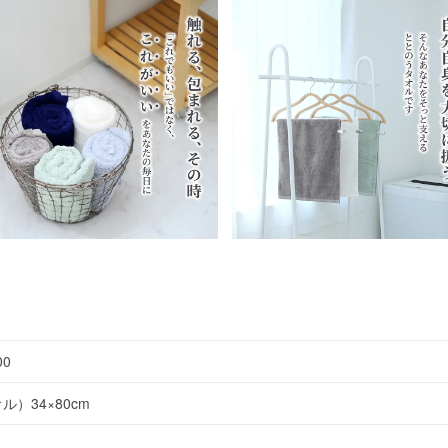
00
）34×80cm