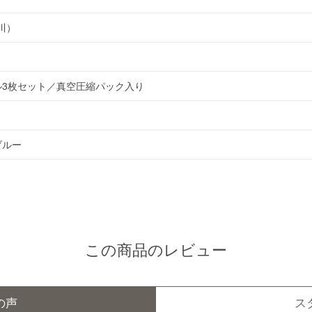
西川）
ル3枚セット／真空圧縮パック入り
ブルー
この商品のレビュー
の声
ス