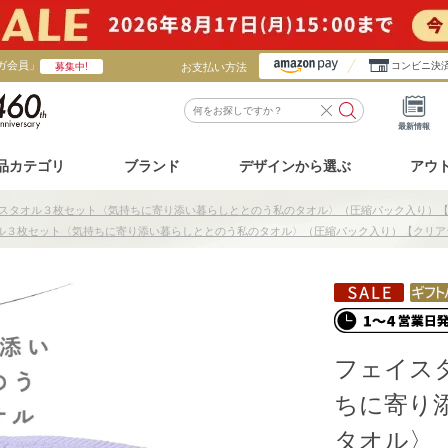
ガ会員」
お支払い方法
コンビニ決
募集中!
最新情報
品カテゴリ
ブランド
デザインから選ぶ
アウ
スタオル３枚セット〈気持ちに寄り添い暮らしととのう私のタオル〉（圧縮パック入り）
ル３枚セット〈気持ちに寄り添い暮らしととのう私のタオル〉（圧縮パック入り）【クリア
フェイス
ちに寄り
タオル〉