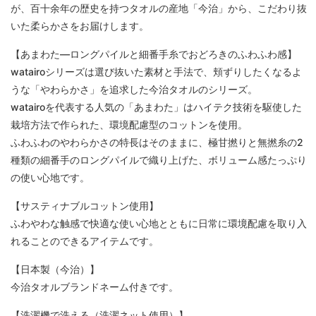
が、百十余年の歴史を持つタオルの産地「今治」から、こだわり抜
いた柔らかさをお届けします。
【あまわた―ロングパイルと細番手糸でおどろきのふわふわ感】
watairoシリーズは選び抜いた素材と手法で、頬ずりしたくなるよ
うな「やわらかさ」を追求した今治タオルのシリーズ。
watairoを代表する人気の「あまわた」はハイテク技術を駆使した
栽培方法で作られた、環境配慮型のコットンを使用。
ふわふわのやわらかさの特長はそのままに、極甘撚りと無撚糸の2
種類の細番手のロングパイルで織り上げた、ボリューム感たっぷり
の使い心地です。
【サスティナブルコットン使用】
ふわやわな触感で快適な使い心地とともに日常に環境配慮を取り入
れることのできるアイテムです。
【日本製（今治）】
今治タオルブランドネーム付きです。
【洗濯機で洗える（洗濯ネット使用）】