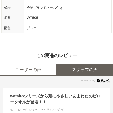
備考
今治ブランドネーム付き
柄番
WT5051
配色
ブルー
この商品のレビュー
ユーザーの声
スタッフの声
watairoシリーズから頬にやさしいあまわたのピロ
ータオルが登場！！
色：（ピロータオル）60×65cm
サイズ：ピンク