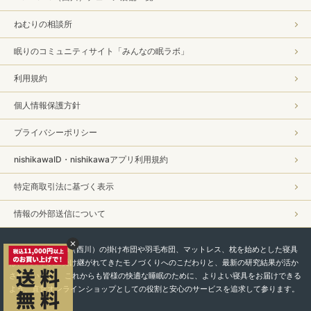
ねむりの相談所
眠りのコミュニティサイト「みんなの眠ラボ」
利用規約
個人情報保護方針
プライバシーポリシー
nishikawaID・nishikawaアプリ利用規約
特定商取引法に基づく表示
情報の外部送信について
私たちnishikawa（西川）の掛け布団や羽毛布団、マットレス、枕を始めとした寝具
は、450年以上受け継がれてきたモノづくりへのこだわりと、最新の研究結果が活か
されています。 これからも皆様の快適な睡眠のために、よりよい寝具をお届けできる
よう、直営オンラインショップとしての役割と安心のサービスを追求して参ります。