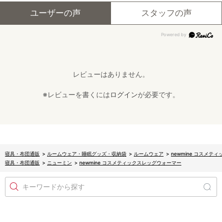
ユーザーの声
スタッフの声
レビューはありません。
※レビューを書くには
ログイン
が必要です。
寝具・布団通販
>
ルームウェア・睡眠グッズ・収納袋
>
ルームウェア
>
newmine コスメテ
寝具・布団通販
>
ニューミン
>
newmine コスメティックスレッグウォーマー
キーワードから探す