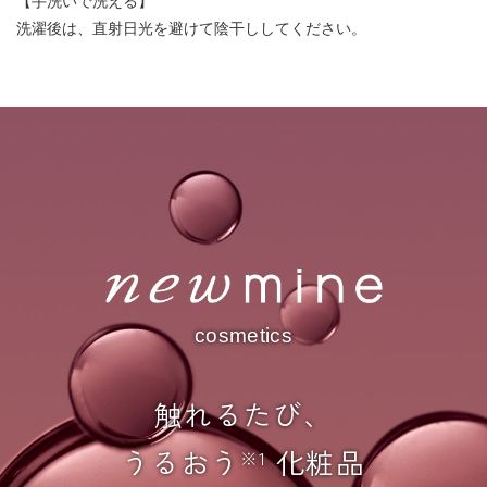
【手洗いで洗える】
洗濯後は、直射日光を避けて陰干ししてください。
cosmetics
触れるたび、
うるおう
化粧品
※1