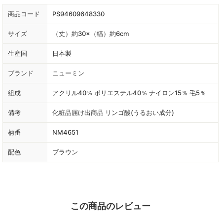
商品コード
PS94609648330
サイズ
（丈）約30×（幅）約6cm
生産国
日本製
ブランド
ニューミン
組成
アクリル40％ ポリエステル40％ ナイロン15％ 毛5％
備考
化粧品届け出商品 リンゴ酸(うるおい成分)
柄番
NM4651
配色
ブラウン
この商品のレビュー