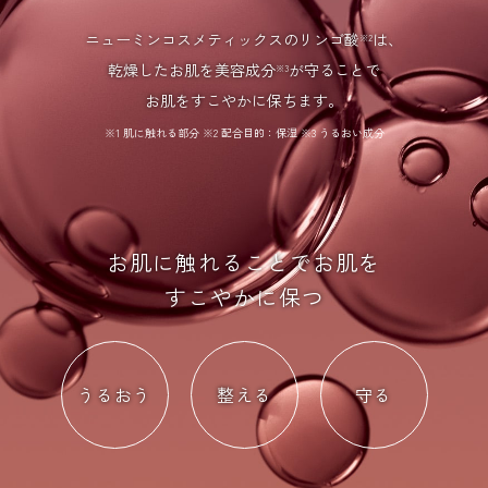
ニューミンコスメティックスのリンゴ酸
は、
※2
乾燥したお肌を美容成分
が守ることで
※3
お肌をすこやかに保ちます。
※1 肌に触れる部分 ※2 配合目的：保湿 ※3 うるおい成分
お肌に触れることでお肌を
すこやかに保つ
うるおう
整える
守る