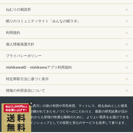
ねむりの相談所
眠りのコミュニティサイト「みんなの眠ラボ」
利用規約
個人情報保護方針
プライバシーポリシー
nishikawaID・nishikawaアプリ利用規約
特定商取引法に基づく表示
情報の外部送信について
私たちnishikawa（西川）の掛け布団や羽毛布団、マットレス、枕を始めとした寝具
は、450年以上受け継がれてきたモノづくりへのこだわりと、最新の研究結果が活か
されています。 これからも皆様の快適な睡眠のために、よりよい寝具をお届けできる
よう、直営オンラインショップとしての役割と安心のサービスを追求して参ります。