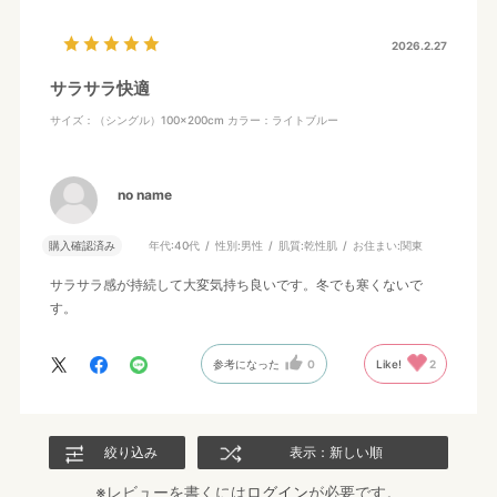
2026.2.27
サラサラ快適
サイズ：（シングル）100×200cm
カラー：ライトブルー
no name
購入確認済み
年代:
40代
性別:
男性
肌質:
乾性肌
お住まい:
関東
サラサラ感が持続して大変気持ち良いです。冬でも寒くないで
す。
参考になった
0
Like!
2
絞り込み
表示：新しい順
※レビューを書くには
ログイン
が必要です。