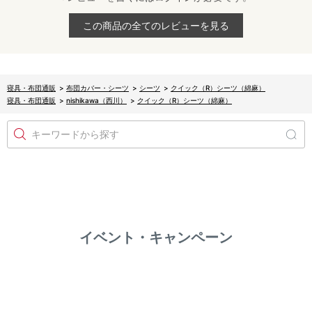
この商品の全てのレビューを見る
寝具・布団通販
>
布団カバー・シーツ
>
シーツ
>
クイック（R）シーツ（綿麻）
寝具・布団通販
>
nishikawa（西川）
>
クイック（R）シーツ（綿麻）
キーワードから探す
イベント・キャンペーン