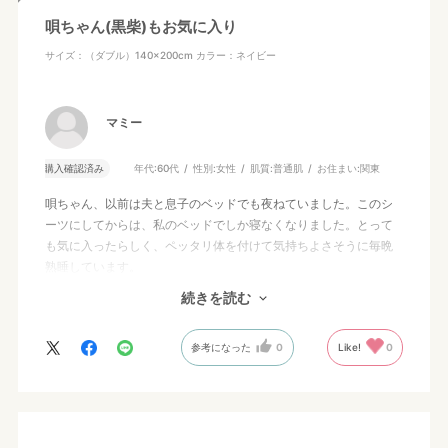
唄ちゃん(黒柴)もお気に入り
サイズ：（ダブル）140×200cm
カラー：ネイビー
マミー
購入確認済み
年代:
60代
性別:
女性
肌質:
普通肌
お住まい:
関東
唄ちゃん、以前は夫と息子のベッドでも夜ねていました。このシ
ーツにしてからは、私のベッドでしか寝なくなりました。とって
も気に入ったらしく、ペッタリ体を付けて気持ちよさそうに毎晩
熟睡しています。
夫と息子はヤキモチを妬いてお迎えにきますが、このシーツにな
続きを読む
ってからは一度もお迎えに答えていません。私はすごくハッピー
です。
参考になった
0
Like!
0