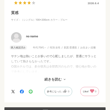
2026.6.4
質感
サイズ：（シングル）100×200cm
カラー：ブルー
no name
購入確認済み
年代:
70代～
性別:
女性
肌質:
普通肌
お住まい:
近畿
サテン地は熱いことが多いので心配しましたが、普通にサラッと
していて熱さもなかったです。
○国ホテルでは、多分寝具は全部西川のもので、寝心地が良いの
で参考にしています。
肌に触れるものは良いものを選びたいです。このシーツですが、
続きを読む
更にサラッと滑らかだともっと良かったです。
参考になった
0
Like!
0