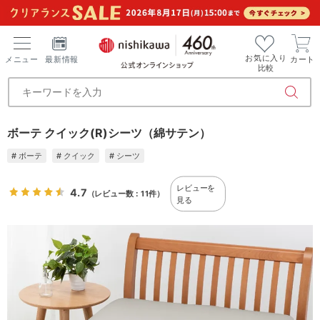
お気に入り
メニュー
最新情報
カート
比較
ボーテ クイック(R)シーツ（綿サテン）
# ボーテ
# クイック
# シーツ
レビューを
4.7
（レビュー数：11件）
見る