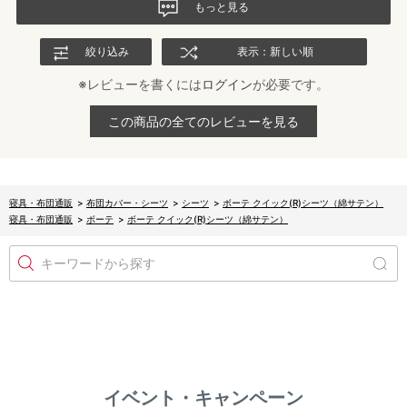
もっと見る
絞り込み
表示：新しい順
※レビューを書くには
ログイン
が必要です。
この商品の全てのレビューを見る
寝具・布団通販
>
布団カバー・シーツ
>
シーツ
>
ボーテ クイック(R)シーツ（綿サテン）
寝具・布団通販
>
ボーテ
>
ボーテ クイック(R)シーツ（綿サテン）
キーワードから探す
イベント・キャンペーン