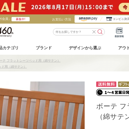
ガ会員」
お支払い方法
コンビニ決
募集中!
最新情報
品カテゴリ
ブランド
デザインから選ぶ
アウ
ーテ フラットシーツベッド用（綿サテン）
ッド用（綿サテン）
ボーテ 
（綿サテ