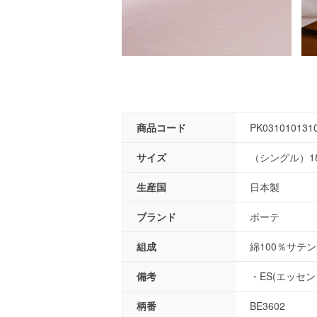
商品コード
PK031010131
サイズ
（シングル）18
生産国
日本製
ブランド
ボーテ
組成
綿100％サテン
備考
・ES(エッセ
柄番
BE3602