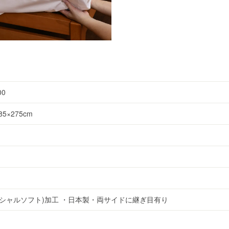
00
5×275cm
ンシャルソフト)加工 ・日本製・両サイドに継ぎ目有り