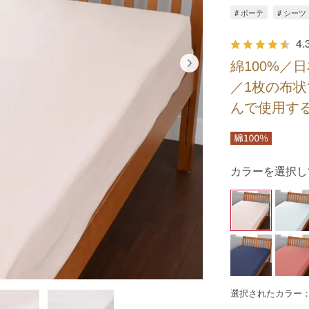
# ボーテ
# シーツ
4.
綿100%／
／1枚の布
んで使用す
カラーを選択し
選択されたカラー