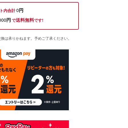
0
円
ト内合計
000
円
送料無料
で
です!
交換は承りかねます。予めご了承ください。