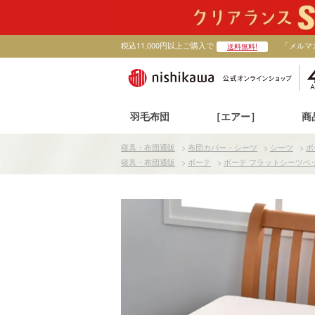
税込11,000円以上ご購入で
「メルマ
送料無料!
羽毛布団
［エアー］
商
寝具・布団通販
>
布団カバー・シーツ
>
シーツ
>
ボ
寝具・布団通販
>
ボーテ
>
ボーテ フラットシーツベ