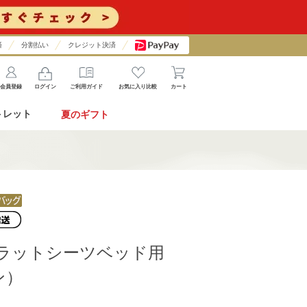
済
分割払い
クレジット決済
会員登録
ログイン
ご利用ガイド
お気に入り比較
カート
トレット
夏のギフト
フラットシーツベッド用
ン）