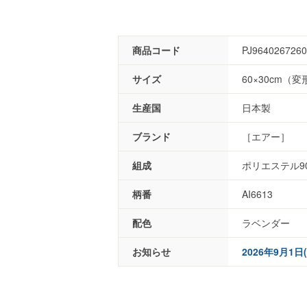
商品コード
PJ964026726
サイズ
60×30cm（変
生産国
日本製
ブランド
［エアー］
組成
ポリエステル9
柄番
AI6613
配色
ラベンダー
お知らせ
2026年9月1