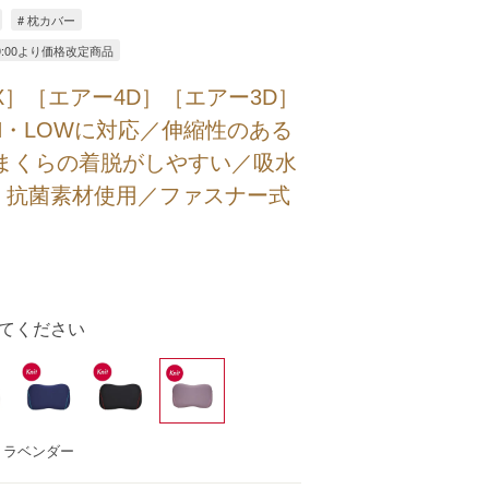
# 枕カバー
)10:00より価格改定商品
X］［エアー4D］［エアー3D］
GH・LOWに対応／伸縮性のある
 まくらの着脱がしやすい／吸水
・抗菌素材使用／ファスナー式
てください
：ラベンダー