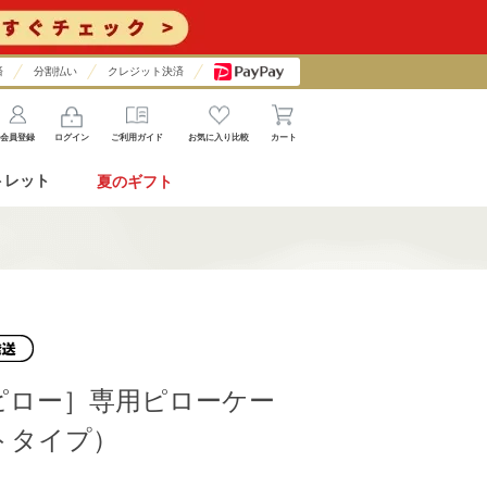
済
分割払い
クレジット決済
会員登録
ログイン
ご利用ガイド
お気に入り比較
カート
トレット
夏のギフト
ピロー］専用ピローケー
トタイプ）