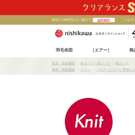
税込11,000円以上ご購入で
「メルマ
送料無料!
羽毛布団
［エアー］
商
寝具・布団通販
>
枕カバー・枕パッド
>
枕カバー
>
寝具・布団通販
>
エアー
>
［エアーピロー］専用ピ