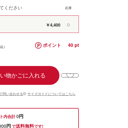
てください
￥4,400
〇
ポイント
40
い物かごに入れる
て問い合わせる
サイズガイドについてはこちら
0
円
ト内合計
000
円
送料無料
で
です!