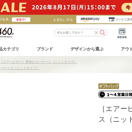
ガ会員」
お支払い方法
コンビニ決
募集中!
最新情報
品カテゴリ
ブランド
デザインから選ぶ
アウ
［エアーピロー］専用ピローケース（ニットタイプ）
ローケース（ニットタイプ）
［エアー
ス（ニッ