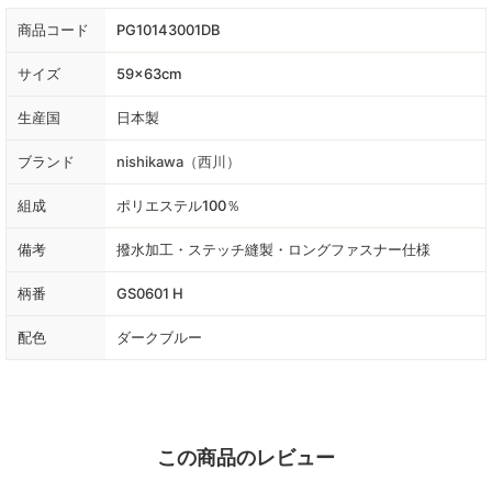
商品コード
PG10143001DB
サイズ
59×63cm
生産国
日本製
ブランド
nishikawa（西川）
組成
ポリエステル100％
備考
撥水加工・ステッチ縫製・ロングファスナー仕様
柄番
GS0601 H
配色
ダークブルー
この商品のレビュー