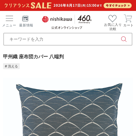
お気に入り
メニュー
最新情報
カート
比較
甲州織 座布団カバー 八端判
# 洗える