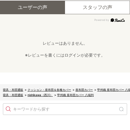
ユーザーの声
スタッフの声
レビューはありません。
※レビューを書くには
ログイン
が必要です。
寝具・布団通販
>
クッション・座布団＆各種カバー
>
座布団カバー
>
甲州織 座布団カバー 八
寝具・布団通販
>
nishikawa（西川）
>
甲州織 座布団カバー 八端判
キーワードから探す