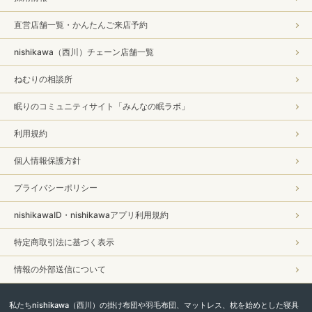
直営店舗一覧・かんたんご来店予約
nishikawa（西川）チェーン店舗一覧
ねむりの相談所
眠りのコミュニティサイト「みんなの眠ラボ」
利用規約
個人情報保護方針
プライバシーポリシー
nishikawaID・nishikawaアプリ利用規約
特定商取引法に基づく表示
情報の外部送信について
私たちnishikawa（西川）の掛け布団や羽毛布団、マットレス、枕を始めとした寝具