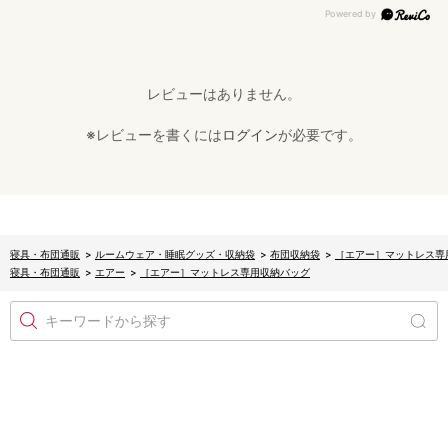
レビューはありません。
※レビューを書くには
ログイン
が必要です。
寝具・布団通販
>
ルームウェア・睡眠グッズ・収納袋
>
布団収納袋
>
［エアー］マットレス専
寝具・布団通販
>
エアー
>
［エアー］マットレス専用収納バッグ
キーワードから探す