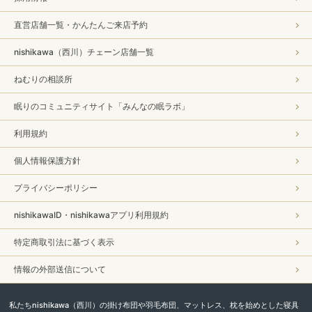
直営店舗一覧・かんたんご来店予約
nishikawa（西川）チェーン店舗一覧
ねむりの相談所
眠りのコミュニティサイト「みんなの眠ラボ」
利用規約
個人情報保護方針
プライバシーポリシー
nishikawaID・nishikawaアプリ利用規約
特定商取引法に基づく表示
情報の外部送信について
私たちnishikawa（西川）の掛け布団や羽毛布団、マットレス、枕を始めとした寝具