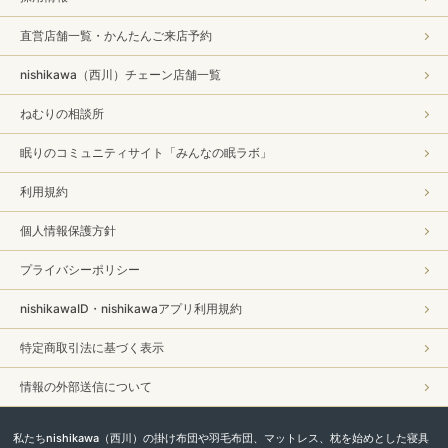
直営店舗一覧・かんたんご来店予約
nishikawa（西川）チェーン店舗一覧
ねむりの相談所
眠りのコミュニティサイト「みんなの眠ラボ」
利用規約
個人情報保護方針
プライバシーポリシー
nishikawaID・nishikawaアプリ利用規約
特定商取引法に基づく表示
情報の外部送信について
私たちnishikawa（西川）の掛け布団や羽毛布団、マットレス、枕を始めとした寝具