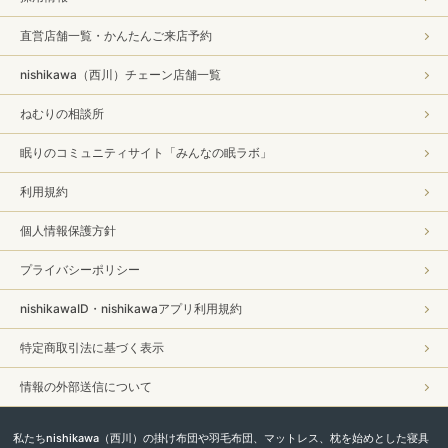
直営店舗一覧・かんたんご来店予約
nishikawa（西川）チェーン店舗一覧
ねむりの相談所
眠りのコミュニティサイト「みんなの眠ラボ」
利用規約
個人情報保護方針
プライバシーポリシー
nishikawaID・nishikawaアプリ利用規約
特定商取引法に基づく表示
情報の外部送信について
私たちnishikawa（西川）の掛け布団や羽毛布団、マットレス、枕を始めとした寝具