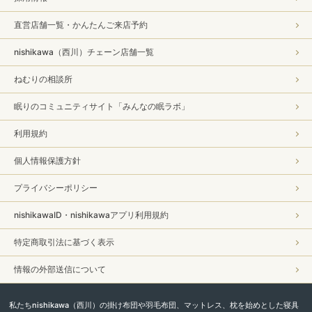
直営店舗一覧・かんたんご来店予約
nishikawa（西川）チェーン店舗一覧
ねむりの相談所
眠りのコミュニティサイト「みんなの眠ラボ」
利用規約
個人情報保護方針
プライバシーポリシー
nishikawaID・nishikawaアプリ利用規約
特定商取引法に基づく表示
情報の外部送信について
私たちnishikawa（西川）の掛け布団や羽毛布団、マットレス、枕を始めとした寝具