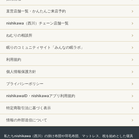
直営店舗一覧・かんたんご来店予約
nishikawa（西川）チェーン店舗一覧
ねむりの相談所
眠りのコミュニティサイト「みんなの眠ラボ」
利用規約
個人情報保護方針
プライバシーポリシー
nishikawaID・nishikawaアプリ利用規約
特定商取引法に基づく表示
情報の外部送信について
私たちnishikawa（西川）の掛け布団や羽毛布団、マットレス、枕を始めとした寝具