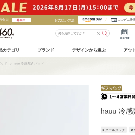
ガ会員」
お支払い方法
コンビニ決
募集中!
最新情報
品カテゴリ
ブランド
デザインから選ぶ
アウ
パッド
>
hauu 冷感敷きパッド
hauu 
# クールタッチ
# 