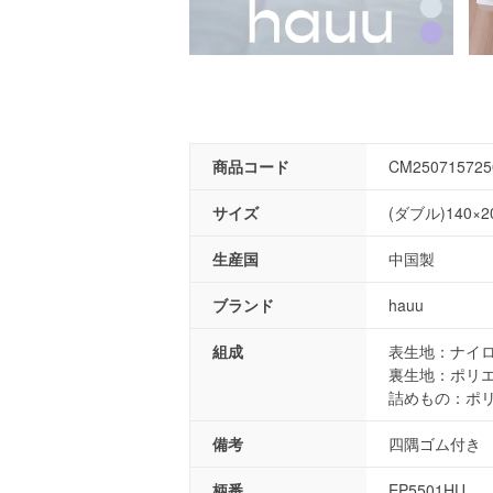
商品コード
CM250715725
サイズ
(ダブル)140×2
生産国
中国製
ブランド
hauu
組成
表生地：ナイロ
裏生地：ポリエ
詰めもの：ポリ
備考
四隅ゴム付き
柄番
EP5501HU