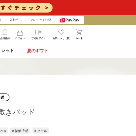
済
分割払い
クレジット決済
会員登録
ログイン
ご利用ガイド
お気に入り比較
カート
トレット
夏のギフト
冷感敷きパッド
hauu
# 接触冷感
# クール