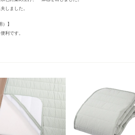
工夫しました。
用）】
て便利です。