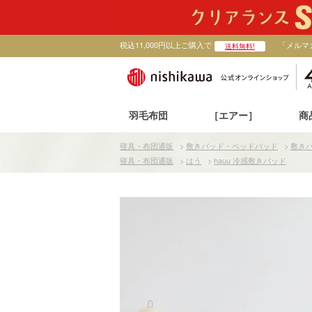
税込11,000円以上ご購入で
「メルマ
送料無料!
羽毛布団
［エアー］
商
寝具・布団通販
>
敷きパッド・ベッドパッド
>
敷き
寝具・布団通販
>
はう
>
hauu 冷感敷きパッド