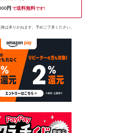
000
円
送料無料
で
です!
交換は承りかねます。予めご了承ください。