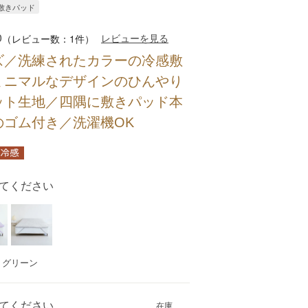
 敷きパッド
0
レビューを見る
（レビュー数：1件）
ズ／洗練されたカラーの冷感敷
ミニマルなデザインのひんやり
ット生地／四隅に敷きパッド本
のゴム付き／洗濯機OK
てください
：グリーン
てください