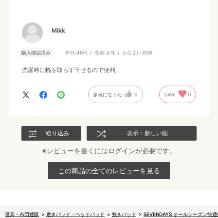
Mikk
購入確認済み
年代:
40代
性別:
女性
お住まい:
関東
洗濯時に幅を取らず干せるので便利。
参考になった
0
Like!
0
絞り込み
表示：新しい順
※レビューを書くには
ログイン
が必要です。
この商品の全てのレビューを見る
寝具・布団通販
>
敷きパッド・ベッドパッド
>
敷きパッド
>
SEVENDAYS オールシーズン