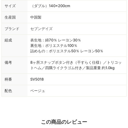
サイズ
（ダブル）140×200cm
生産国
中国製
ブランド
セブンデイズ
組成
表生地：綿70％ レーヨン30％
裏生地：ポリエステル100％
詰めもの：ポリエステル50％ レーヨン50％
備考
8ヶ所スナップボタン付き（干すらく仕様）／トリコッ
トヘム／四隅ライクラゴム付き／製品重量 約1.0kg
柄番
SV5018
配色
ベージュ
この商品のレビュー