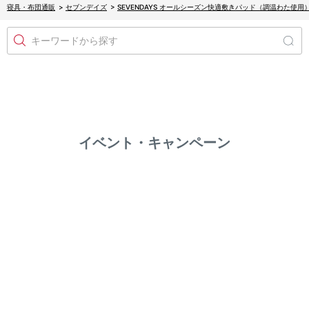
寝具・布団通販
>
セブンデイズ
>
SEVENDAYS オールシーズン快適敷きパッド（調温わた使用
キーワードから探す
イベント・キャンペーン