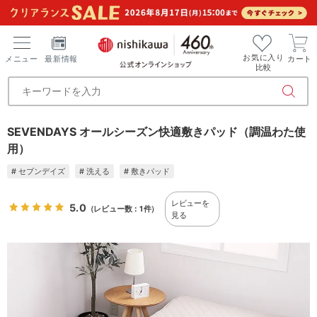
お気に入り
メニュー
最新情報
カート
比較
SEVENDAYS オールシーズン快適敷きパッド（調温わた使
用）
# セブンデイズ
# 洗える
# 敷きパッド
レビューを
5.0
（レビュー数：1件）
見る