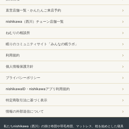
直営店舗一覧・かんたんご来店予約
nishikawa（西川）チェーン店舗一覧
ねむりの相談所
眠りのコミュニティサイト「みんなの眠ラボ」
利用規約
個人情報保護方針
プライバシーポリシー
nishikawaID・nishikawaアプリ利用規約
特定商取引法に基づく表示
情報の外部送信について
私たちnishikawa（西川）の掛け布団や羽毛布団、マットレス、枕を始めとした寝具