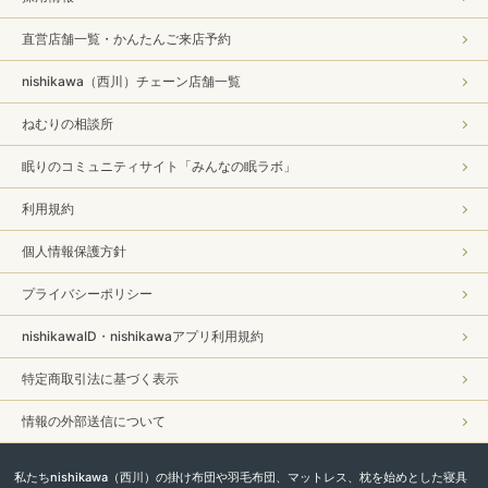
直営店舗一覧・かんたんご来店予約
nishikawa（西川）チェーン店舗一覧
ねむりの相談所
眠りのコミュニティサイト「みんなの眠ラボ」
利用規約
個人情報保護方針
プライバシーポリシー
nishikawaID・nishikawaアプリ利用規約
特定商取引法に基づく表示
情報の外部送信について
私たちnishikawa（西川）の掛け布団や羽毛布団、マットレス、枕を始めとした寝具