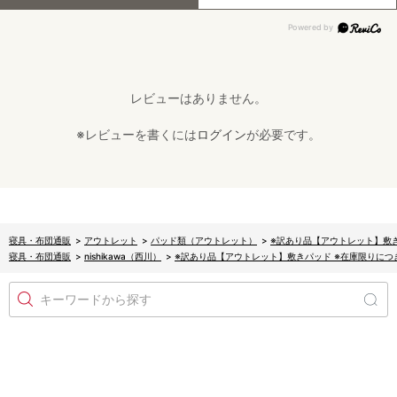
レビューはありません。
※レビューを書くには
ログイン
が必要です。
寝具・布団通販
>
アウトレット
>
パッド類（アウトレット）
>
※訳あり品【アウトレット】敷
寝具・布団通販
>
nishikawa（西川）
>
※訳あり品【アウトレット】敷きパッド ※在庫限りにつ
キーワードから探す