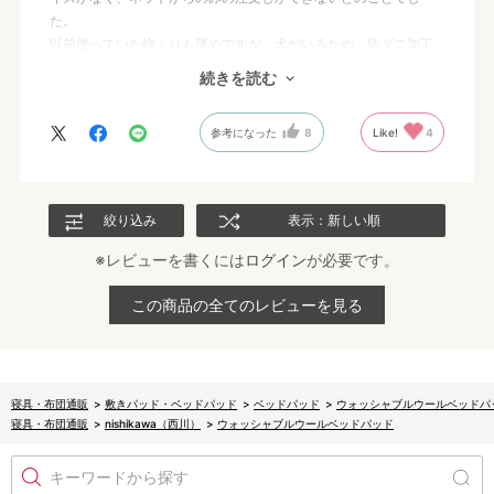
た。
以前使っていた物よりも薄めですが、犬がいるため、防ダニ加工
の商品がほしかったので、こちらを購入しました。
続きを読む
金額は他のお店のより高めですが、防ダニ、自宅で洗える、ので
西川さんのものをえらびました。
参考になった
8
Like!
4
マットレスの高さが35センチ近くあるので、恥のバンドがギリギ
リでしたがなんとかとまりました。
絞り込み
表示：新しい順
※レビューを書くには
ログイン
が必要です。
この商品の全てのレビューを見る
寝具・布団通販
>
敷きパッド・ベッドパッド
>
ベッドパッド
>
ウォッシャブルウールベッドパ
寝具・布団通販
>
nishikawa（西川）
>
ウォッシャブルウールベッドパッド
キーワードから探す