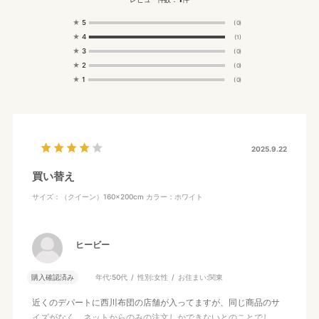
★
5
(0)
★
4
(1)
★
3
(0)
★
2
(0)
★
1
(0)
2025.9.22
買い替え
サイズ：（クイーン）160×200cm
カラー：ホワイト
ヒービー
購入確認済み
年代:
50代
性別:
女性
お住まい:
関東
近くのデパートに西川布団の店舗が入ってますが、同じ商品のサ
イズがなく、ネットからのみの注文しかできないとのことでし